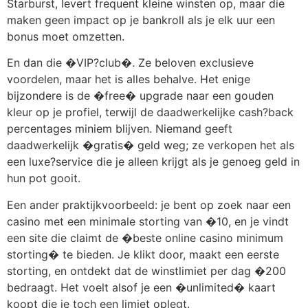
Starburst, levert frequent kleine winsten op, maar die
maken geen impact op je bankroll als je elk uur een
bonus moet omzetten.
En dan die �VIP?club�. Ze beloven exclusieve
voordelen, maar het is alles behalve. Het enige
bijzondere is de �free� upgrade naar een gouden
kleur op je profiel, terwijl de daadwerkelijke cash?back
percentages miniem blijven. Niemand geeft
daadwerkelijk �gratis� geld weg; ze verkopen het als
een luxe?service die je alleen krijgt als je genoeg geld in
hun pot gooit.
Een ander praktijkvoorbeeld: je bent op zoek naar een
casino met een minimale storting van �10, en je vindt
een site die claimt de �beste online casino minimum
storting� te bieden. Je klikt door, maakt een eerste
storting, en ontdekt dat de winstlimiet per dag �200
bedraagt. Het voelt alsof je een �unlimited� kaart
koopt die je toch een limiet oplegt.