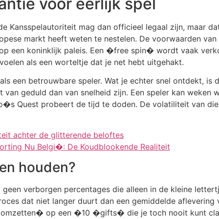
antie voor eerlijk spel
 Kansspelautoriteit mag dan officieel legaal zijn, maar dat
uropese markt heeft weten te nestelen. De voorwaarden va
 een koninklijk paleis. Een �free spin� wordt vaak verkoch
n voelen als een worteltje dat je net hebt uitgehakt.
 als een betrouwbare speler. Wat je echter snel ontdekt, is
van geduld dan van snelheid zijn. Een speler kan weken w
�s Quest probeert de tijd te doden. De volatiliteit van die
it achter de glitterende beloftes
orting Nu Belgi�: De Koudblookende Realiteit
aten houden?
geen verborgen percentages die alleen in de kleine lettertj
oces dat niet langer duurt dan een gemiddelde aflevering 
mzetten� op een �10 �gifts� die je toch nooit kunt cla