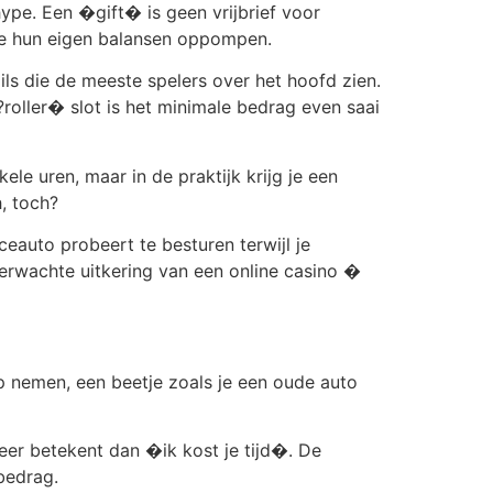
hype. Een �gift� is geen vrijbrief voor
l ze hun eigen balansen oppompen.
ls die de meeste spelers over het hoofd zien.
w?roller� slot is het minimale bedrag even saai
e uren, maar in de praktijk krijg je een
, toch?
aceauto probeert te besturen terwijl je
verwachte uitkering van een online casino �
 nemen, een beetje zoals je een oude auto
er betekent dan �ik kost je tijd�. De
 bedrag.