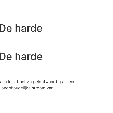
 De harde
 De harde
aim klinkt net zo geloofwaardig als een
een onophoudelijke stroom van