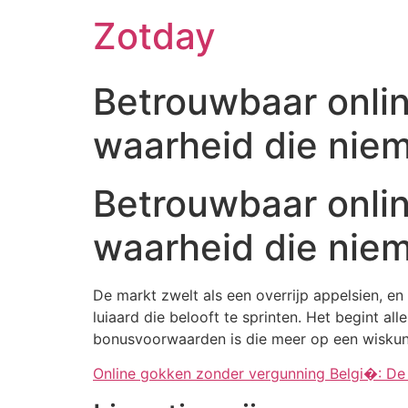
Ga
Zotday
naar
de
inhoud
Betrouwbaar onli
waarheid die niem
Betrouwbaar onli
waarheid die niem
De markt zwelt als een overrijp appelsien, e
luiaard die belooft te sprinten. Het begint al
bonusvoorwaarden is die meer op een wiskundi
Online gokken zonder vergunning Belgi�: De 