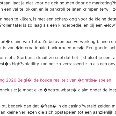
 staan; laat je niet voor de gek houden door de marketing?
in een val te lokken en je bankroll te laten krimpen terwij
 heen te kijken, is met een scherp oog voor de kleine detai
roller tafel is zo laag als een kinderbedje, en bij een �lo
it� claim van Toto. Ze beloven een verwerking binnen enkel
k is van �internationale bankprocedures�. Een goede lach
r niets. Starburst draait zo snel dat het lijkt alsof je een r
st�s high?volatility kan net zo verrassend zijn als een on
ing 2026 Belgi�: de koude realiteit van �gratis� spelen
conclusie: je moet elke �betrouwbare� claim onder de loep
lpt, bedenk dan dat �free� in de casino?wereld zelden me
van kleine verliezen die zich opstapelen tot een aanzienlijk