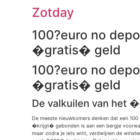
Ga
Zotday
naar
de
inhoud
100?euro no depo
�gratis� geld
100?euro no depo
�gratis� geld
De valkuilen van het 
De meeste nieuwkomers denken dat een 100 eur
�krijgt� gebonden is aan een bergje voorwaar
maar zodra je iets wint, verdwijnen de winst