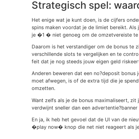
Strategisch spel: waar
Het enige wat je kunt doen, is de cijfers ond
spins maken voordat je de limiet bereikt. Als j
je �1 � niet genoeg om de omzetvereiste te 
Daarom is het verstandiger om de bonus te zi
verschillende slots te vergelijken en te contr
feit dat je nog steeds jouw eigen geld riskee
Anderen beweren dat een no?deposit bonus je 
moet afwegen, is of de extra tijd die je spe
omzetten.
Want zelfs als je de bonus maximaliseert, zit
verdwijnt sneller dan een advertentie?banner 
En ja, ik heb het gevoel dat de UI van de n
�play now� knop die net niet reageert als je