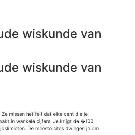
oude wiskunde van
oude wiskunde van
e missen het feit dat elke cent die je
kt in wankele cijfers. Je krijgt de �100,
ijdslimieten. De meeste sites dwingen je om