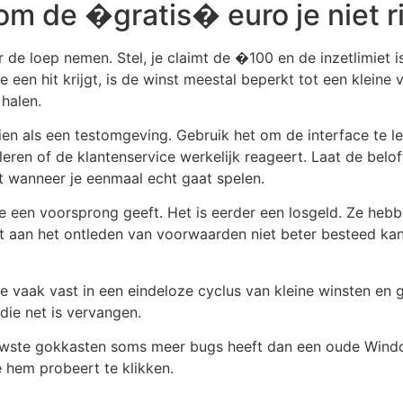
om de �gratis� euro je niet r
er de loep nemen. Stel, je claimt de �100 en de inzetlimiet
e een hit krijgt, is de winst meestal beperkt tot een kleine v
halen.
en als een testomgeving. Gebruik het om de interface te l
oleren of de klantenservice werkelijk reageert. Laat de belo
rt wanneer je eenmaal echt gaat spelen.
een voorsprong geeft. Het is eerder een losgeld. Ze hebbe
ndt aan het ontleden van voorwaarden niet beter besteed ka
 je vaak vast in een eindeloze cyclus van kleine winsten en
die net is vervangen.
ieuwste gokkasten soms meer bugs heeft dan een oude Win
 hem probeert te klikken.