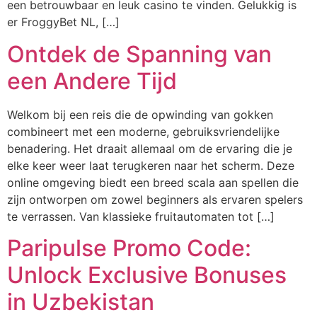
een betrouwbaar en leuk casino te vinden. Gelukkig is
er FroggyBet NL, […]
Ontdek de Spanning van
een Andere Tijd
Welkom bij een reis die de opwinding van gokken
combineert met een moderne, gebruiksvriendelijke
benadering. Het draait allemaal om de ervaring die je
elke keer weer laat terugkeren naar het scherm. Deze
online omgeving biedt een breed scala aan spellen die
zijn ontworpen om zowel beginners als ervaren spelers
te verrassen. Van klassieke fruitautomaten tot […]
Paripulse Promo Code:
Unlock Exclusive Bonuses
in Uzbekistan