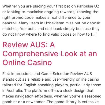
Whether you are placing your first bet on Paripulse UZ
or looking to maximise ongoing rewards, knowing the
right promo code makes a real difference to your
bankroll. Many users in Uzbekistan miss out on deposit
matches, free bets, and cashback simply because they
do not know where to find valid codes or how to […]
Review AUS: A
Comprehensive Look at an
Online Casino
First Impressions and Game Selection Review AUS
stands out as a reliable and user-friendly online casino
tailored for English-speaking players, particularly those
in Australia. The platform offers a sleek design that
makes navigation effortless, whether you’re a seasoned
gambler or a newcomer. The game library is extensive,