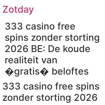
Ga
Zotday
naar
de
inhoud
333 casino free
spins zonder storting
2026 BE: De koude
realiteit van
�gratis� beloftes
333 casino free spins
zonder storting 2026