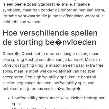
is een beetje zoals Starburst � snelle, flitsende
symbolen, maar dan zonder de glitter en met een extra,
irritante voorwaarde die je moet afhandelen voordat je
echt iets kan winnen.
Hoe verschillende spellen
de storting be�nvloeden
Gonzo�s Quest laat je door een jungle reizen, maar
elke sprong kost je een deel van je bankroll. Met een
50?euro?storting krijg je misschien een paar extra free
spins, maar je moet wel de volatiliteit van het spel
accepteren. Een high?volatility spel kan je bankroll
sneller leegmaken dan een low?volatility spel, wat
betekent dat je bonus sneller �verloopt�.
Low?volatility slots: meer wins, kleiner bedrag per
spin.