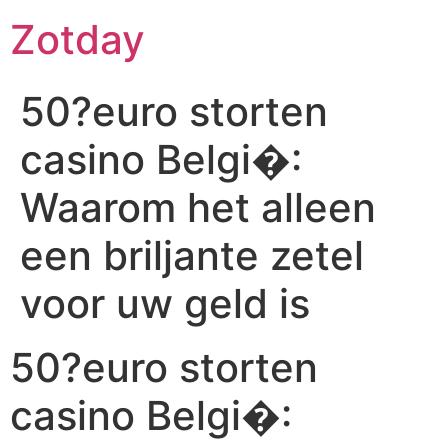
Ga
Zotday
naar
de
inhoud
50?euro storten
casino Belgi�:
Waarom het alleen
een briljante zetel
voor uw geld is
50?euro storten
casino Belgi�: