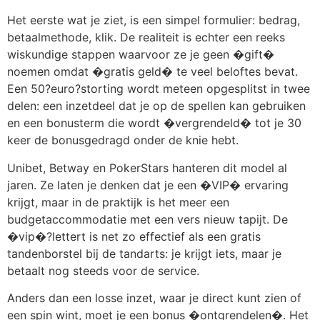
Het eerste wat je ziet, is een simpel formulier: bedrag,
betaalmethode, klik. De realiteit is echter een reeks
wiskundige stappen waarvoor ze je geen �gift�
noemen omdat �gratis geld� te veel beloftes bevat.
Een 50?euro?storting wordt meteen opgesplitst in twee
delen: een inzetdeel dat je op de spellen kan gebruiken
en een bonusterm die wordt �vergrendeld� tot je 30
keer de bonusgedragd onder de knie hebt.
Unibet, Betway en PokerStars hanteren dit model al
jaren. Ze laten je denken dat je een �VIP� ervaring
krijgt, maar in de praktijk is het meer een
budgetaccommodatie met een vers nieuw tapijt. De
�vip�?lettert is net zo effectief als een gratis
tandenborstel bij de tandarts: je krijgt iets, maar je
betaalt nog steeds voor de service.
Anders dan een losse inzet, waar je direct kunt zien of
een spin wint, moet je een bonus �ontgrendelen�. Het