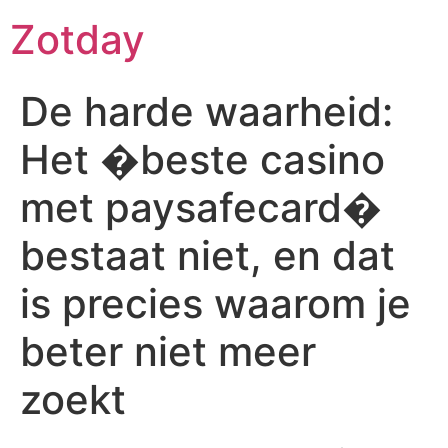
Ga
Zotday
naar
de
inhoud
De harde waarheid:
Het �beste casino
met paysafecard�
bestaat niet, en dat
is precies waarom je
beter niet meer
zoekt