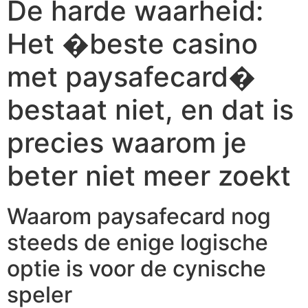
De harde waarheid:
Het �beste casino
met paysafecard�
bestaat niet, en dat is
precies waarom je
beter niet meer zoekt
Waarom paysafecard nog
steeds de enige logische
optie is voor de cynische
speler