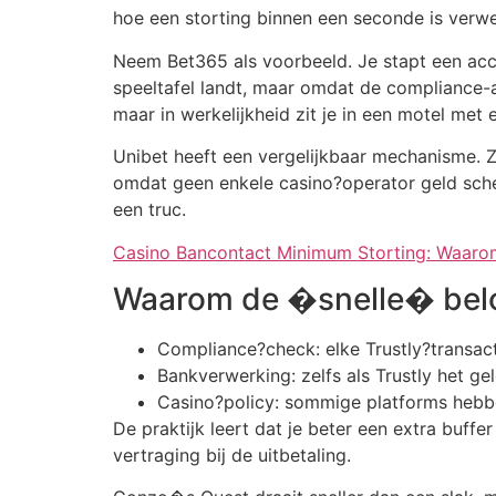
hoe een storting binnen een seconde is verwer
Neem Bet365 als voorbeeld. Je stapt een accou
speeltafel landt, maar omdat de compliance-a
maar in werkelijkheid zit je in een motel met e
Unibet heeft een vergelijkbaar mechanisme. 
omdat geen enkele casino?operator geld schenk
een truc.
Casino Bancontact Minimum Storting: Waarom
Waarom de �snelle� beloft
Compliance?check: elke Trustly?transact
Bankverwerking: zelfs als Trustly het g
Casino?policy: sommige platforms hebb
De praktijk leert dat je beter een extra buff
vertraging bij de uitbetaling.