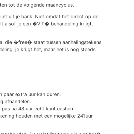
chten tot de volgende maancyclus.
jnt uit je bank. Niet omdat het direct op de
t alsof je een �VIP� behandeling krijgt,
a, die �free� staat tussen aanhalingstekens
ing: je krijgt het, maar het is nog steeds
n paar extra uur kan duren.
og afhandelen.
pas na 48 uur echt kunt cashen.
 rekening houden met een mogelijke 24?uur