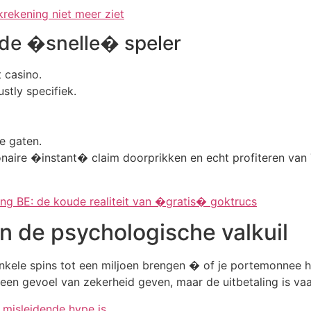
rekening niet meer ziet
 de �snelle� speler
 casino.
stly specifiek.
de gaten.
onaire �instant� claim doorprikken en echt profiteren van T
g BE: de koude realiteit van �gratis� goktrucs
 en de psychologische valkuil
kele spins tot een miljoen brengen � of je portemonnee he
je een gevoel van zekerheid geven, maar de uitbetaling is v
misleidende hype is