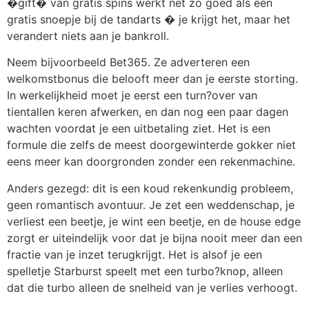
�gift� van gratis spins werkt net zo goed als een
gratis snoepje bij de tandarts � je krijgt het, maar het
verandert niets aan je bankroll.
Neem bijvoorbeeld Bet365. Ze adverteren een
welkomstbonus die belooft meer dan je eerste storting.
In werkelijkheid moet je eerst een turn?over van
tientallen keren afwerken, en dan nog een paar dagen
wachten voordat je een uitbetaling ziet. Het is een
formule die zelfs de meest doorgewinterde gokker niet
eens meer kan doorgronden zonder een rekenmachine.
Anders gezegd: dit is een koud rekenkundig probleem,
geen romantisch avontuur. Je zet een weddenschap, je
verliest een beetje, je wint een beetje, en de house edge
zorgt er uiteindelijk voor dat je bijna nooit meer dan een
fractie van je inzet terugkrijgt. Het is alsof je een
spelletje Starburst speelt met een turbo?knop, alleen
dat die turbo alleen de snelheid van je verlies verhoogt.