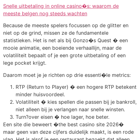
Snelle uitbetaling in online casino�s: waarom de
meeste belgen nog steeds wachten
Because de meeste spelers focussen op de glitter en
niet op de grind, missen ze de fundamentele
statistieken. Het is net als bij Gonzo�s Quest � een
mooie animatie, een boeiende verhaallijn, maar de
volatiliteit bepaalt of je een grote uitbetaling of een
lege pocket krijgt.
Daarom moet je je richten op drie essenti�le metrics:
RTP (Return to Player) � een hogere RTP betekent
minder huisvoordeel.
Volatiliteit � kies spellen die passen bij je bankroll,
niet alleen bij je verlangen naar snelle winsten.
Turn?over eisen � hoe lager, hoe beter.
Een site die beweert �the best casino site 2026�
maar geen van deze cijfers duidelijk maakt, is een rode
vlag. Het is alsof je een restaurant bezoekt dat alleen