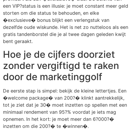
een VIP?status is een illusie: je moet constant meer geld
storten om die status te behouden, en elke
�exclusieve� bonus blijkt een verlengstuk van
dezelfde oude wiskunde. Het is net zo nutteloos als een
gratis tandenborstel die je al twee dagen geleden kwijt
bent geraakt.
Hoe je de cijfers doorziet
zonder vergiftigd te raken
door de marketinggolf
De eerste stap is simpel: bekijk de kleine lettertjes. Een
�welcome package� van 200?� klinkt aantrekkelijk,
tot je ziet dat je 30� moet inzetten op spellen met een
minimaal rendement van 95?% voordat je iets mag
opnemen. In het kort: je moet meer dan 6?000?�
inzetten om die 200?� te �winnen�.