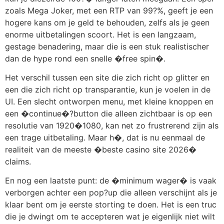
zoals Mega Joker, met een RTP van 99?%, geeft je een
hogere kans om je geld te behouden, zelfs als je geen
enorme uitbetalingen scoort. Het is een langzaam,
gestage benadering, maar die is een stuk realistischer
dan de hype rond een snelle �free spin�.
Het verschil tussen een site die zich richt op glitter en
een die zich richt op transparantie, kun je voelen in de
UI. Een slecht ontworpen menu, met kleine knoppen en
een �continue�?button die alleen zichtbaar is op een
resolutie van 1920�1080, kan net zo frustrerend zijn als
een trage uitbetaling. Maar h�, dat is nu eenmaal de
realiteit van de meeste �beste casino site 2026�
claims.
En nog een laatste punt: de �minimum wager� is vaak
verborgen achter een pop?up die alleen verschijnt als je
klaar bent om je eerste storting te doen. Het is een truc
die je dwingt om te accepteren wat je eigenlijk niet wilt