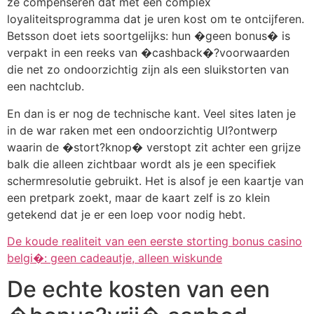
ze compenseren dat met een complex
loyaliteitsprogramma dat je uren kost om te ontcijferen.
Betsson doet iets soortgelijks: hun �geen bonus� is
verpakt in een reeks van �cashback�?voorwaarden
die net zo ondoorzichtig zijn als een sluikstorten van
een nachtclub.
En dan is er nog de technische kant. Veel sites laten je
in de war raken met een ondoorzichtig UI?ontwerp
waarin de �stort?knop� verstopt zit achter een grijze
balk die alleen zichtbaar wordt als je een specifiek
schermresolutie gebruikt. Het is alsof je een kaartje van
een pretpark zoekt, maar de kaart zelf is zo klein
getekend dat je er een loep voor nodig hebt.
De koude realiteit van een eerste storting bonus casino
belgi�: geen cadeautje, alleen wiskunde
De echte kosten van een