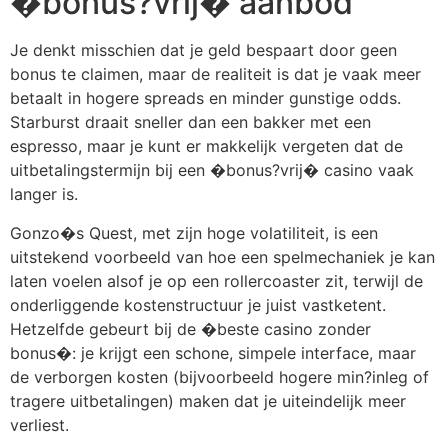
�bonus?vrij� aanbod
Je denkt misschien dat je geld bespaart door geen
bonus te claimen, maar de realiteit is dat je vaak meer
betaalt in hogere spreads en minder gunstige odds.
Starburst draait sneller dan een bakker met een
espresso, maar je kunt er makkelijk vergeten dat de
uitbetalingstermijn bij een �bonus?vrij� casino vaak
langer is.
Gonzo�s Quest, met zijn hoge volatiliteit, is een
uitstekend voorbeeld van hoe een spelmechaniek je kan
laten voelen alsof je op een rollercoaster zit, terwijl de
onderliggende kostenstructuur je juist vastketent.
Hetzelfde gebeurt bij de �beste casino zonder
bonus�: je krijgt een schone, simpele interface, maar
de verborgen kosten (bijvoorbeeld hogere min?inleg of
tragere uitbetalingen) maken dat je uiteindelijk meer
verliest.