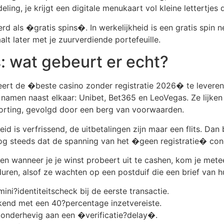
ing, je krijgt een digitale menukaart vol kleine lettertjes di
 als �gratis spins�. In werkelijkheid is een gratis spin ne
lt later met je zuurverdiende portefeuille.
: wat gebeurt er echt?
eert de �beste casino zonder registratie 2026� te leveren. 
amen naast elkaar: Unibet, Bet365 en LeoVegas. Ze lijken a
torting, gevolgd door een berg van voorwaarden.
eid is verfrissend, de uitbetalingen zijn maar een flits. Da
 nog steeds dat de spanning van het �geen registratie� con
est, en wanneer je je winst probeert uit te cashen, kom je m
en, alsof ze wachten op een postduif die een brief van h
i?identiteitscheck bij de eerste transactie.
end met een 40?percentage inzetvereiste.
 onderhevig aan een �verificatie?delay�.