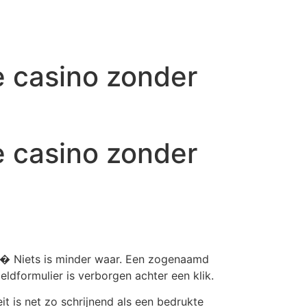
 casino zonder
 casino zonder
n.� Niets is minder waar. Een zogenaamd
ldformulier is verborgen achter een klik.
t is net zo schrijnend als een bedrukte