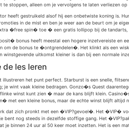
t te stoppen, alleen om je vervolgens te laten verliezen op 
or heeft gestruikeld alsof hij een onbetwiste koning is.
oties in de mist en ben je weer aan de beurt om je eigen 
xtra �free spin� toe � een gratis lollipop bij de tandarts, a
eposit� bonus heeft meestal een hogere inzetvereiste en ee
en om de bonus te �ontgrendelen�. Het klinkt als een wisk
en winstgevende uitkomst kleiner is dan bij een normale inz
e de les leren
lustreren het punt perfect. Starburst is een snelle, flitse
 laag; je wint vaak kleine bedragen. Gonzo�s Quest daaren
n flinke winst kunt zien � maar de kans blijft klein. Casin
 met een kleine bonus, maar de echte winst blijft altijd n
erk dat zich pronkt met een �VIP?gevoel�. Het �VIP� vo
ar je bent nog steeds in dezelfde stoffige gang. Het �VI
at je binnen 24 uur al 50 keer moet inzetten. Het is een ma