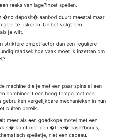
een reeks van lage?inzet spellen.
 Hun �no deposit� aanbod duurt meestal maar
geld te riskeren. Unibet volgt een
ls je wilt.
n striktere omzetfactor dan een reguliere
undig raadsel: hoe vaak moet ik inzetten om
et?
nde machine die je met een paar spins al een
tegen combineert een hoog tempo met een
o�s gebruiken vergelijkbare mechanieken in hun
et buiten bereik.
elt meer als een goedkope motel met een
P?pakket� komt met een �free� cash?bonus,
thematisch spelletje, niet een cadeau.