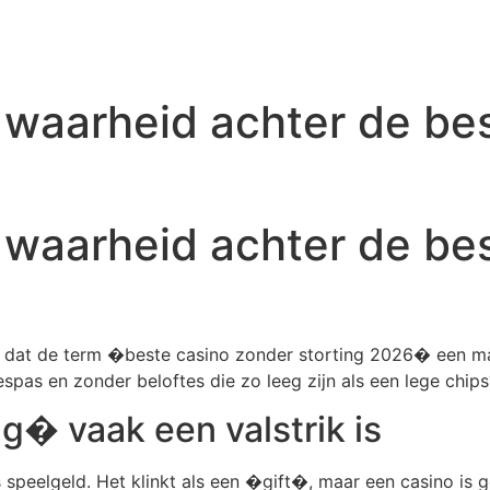
waarheid achter de bes
waarheid achter de bes
 dat de term �beste casino zonder storting 2026� een marke
espas en zonder beloftes die zo leeg zijn als een lege chips
� vaak een valstrik is
is speelgeld. Het klinkt als een �gift�, maar een casino is