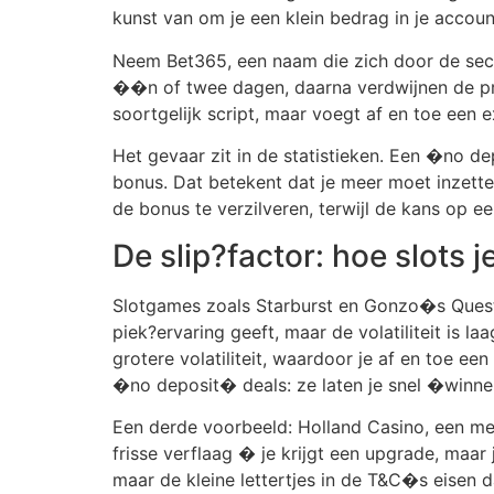
kunst van om je een klein bedrag in je accoun
Neem Bet365, een naam die zich door de sect
��n of twee dagen, daarna verdwijnen de prom
soortgelijk script, maar voegt af en toe een e
Het gevaar zit in de statistieken. Een �no d
bonus. Dat betekent dat je meer moet inzett
de bonus te verzilveren, terwijl de kans op e
De slip?factor: hoe slots j
Slotgames zoals Starburst en Gonzo�s Quest il
piek?ervaring geeft, maar de volatiliteit is
grotere volatiliteit, waardoor je af en toe ee
�no deposit� deals: ze laten je snel �winnen�
Een derde voorbeeld: Holland Casino, een m
frisse verflaag � je krijgt een upgrade, ma
maar de kleine lettertjes in de T&C�s eisen d