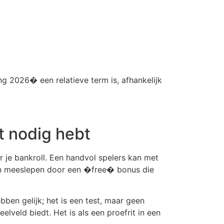
ing 2026� een relatieve term is, afhankelijk
et nodig hebt
 je bankroll. Een handvol spelers kan met
laten meeslepen door een �free� bonus die
en gelijk; het is een test, maar geen
veld biedt. Het is als een proefrit in een