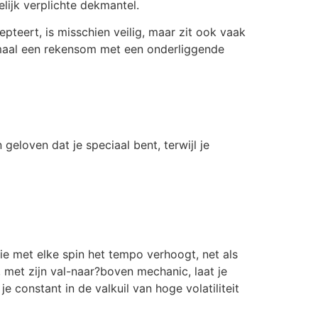
elijk verplichte dekmantel.
pteert, is misschien veilig, maar zit ook vaak
lemaal een rekensom met een onderliggende
geloven dat je speciaal bent, terwijl je
ie met elke spin het tempo verhoogt, net als
 met zijn val-naar?boven mechanic, laat je
 constant in de valkuil van hoge volatiliteit