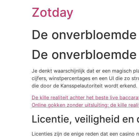
Ga
Zotday
naar
de
inhoud
De onverbloemde 
De onverbloemde 
Je denkt waarschijnlijk dat er een magisch pl
cijfers, winstpercentages en een UI die zo str
die door de Kansspelautoriteit wordt erkend. 
De kille realiteit achter het beste live baccar
Online gokken zonder uitsluiting: de kille rea
Licentie, veiligheid en 
Licenties zijn de enige reden dat een casino 