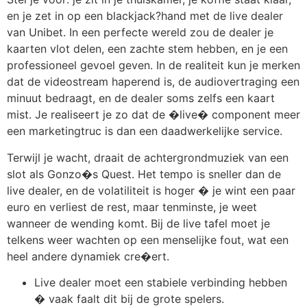
en je zet in op een blackjack?hand met de live dealer
van Unibet. In een perfecte wereld zou de dealer je
kaarten vlot delen, een zachte stem hebben, en je een
professioneel gevoel geven. In de realiteit kun je merken
dat de videostream haperend is, de audiovertraging een
minuut bedraagt, en de dealer soms zelfs een kaart
mist. Je realiseert je zo dat de �live� component meer
een marketingtruc is dan een daadwerkelijke service.
Terwijl je wacht, draait de achtergrondmuziek van een
slot als Gonzo�s Quest. Het tempo is sneller dan de
live dealer, en de volatiliteit is hoger � je wint een paar
euro en verliest de rest, maar tenminste, je weet
wanneer de wending komt. Bij de live tafel moet je
telkens weer wachten op een menselijke fout, wat een
heel andere dynamiek cre�ert.
Live dealer moet een stabiele verbinding hebben
� vaak faalt dit bij de grote spelers.