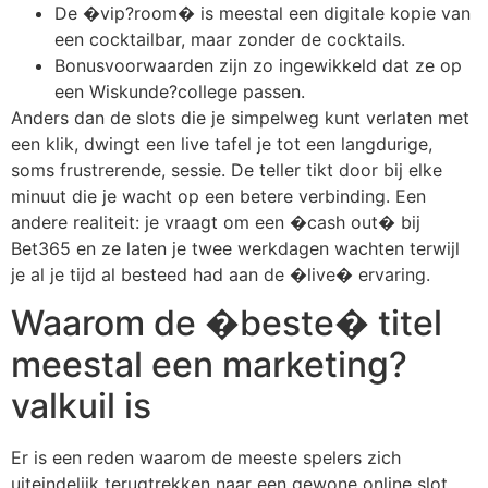
De �vip?room� is meestal een digitale kopie van
een cocktailbar, maar zonder de cocktails.
Bonusvoorwaarden zijn zo ingewikkeld dat ze op
een Wiskunde?college passen.
Anders dan de slots die je simpelweg kunt verlaten met
een klik, dwingt een live tafel je tot een langdurige,
soms frustrerende, sessie. De teller tikt door bij elke
minuut die je wacht op een betere verbinding. Een
andere realiteit: je vraagt om een �cash out� bij
Bet365 en ze laten je twee werkdagen wachten terwijl
je al je tijd al besteed had aan de �live� ervaring.
Waarom de �beste� titel
meestal een marketing?
valkuil is
Er is een reden waarom de meeste spelers zich
uiteindelijk terugtrekken naar een gewone online slot.