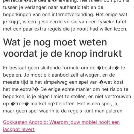
tussen je verlangen naar authenticiteit en de
beperkingen van een internetverbinding. Het enige wat
je krijgt, is een gestileerde versie van een fysieke tafel
met een paar extra regels die je nooit had willen lezen.
Wat je nog moet weten
voordat je de knop indrukt
Er bestaat geen sluitende formule om de �beste� te
bepalen. Je moet elk aanbod zelf afwegen, en de
meeste tijd is het simpelweg een spel van �wat kost
het me extra?� De enige echte manier om het risico te
beperken, is je eigen limiet te stellen, en niet vertrouwen
op �free� marketing?beloften. Het is een spel, ja,
maar geen spel waarin je de regels kunt manipuleren.
Gokkasten Android: Waarom jouw mobiel nooit een
jackpot levert