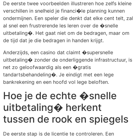
De eerste twee voorbeelden illustreren hoe zelfs kleine
verschillen in snelheid je financi�le planning kunnen
ondermijnen. Een speler die denkt dat elke cent telt, zal
al snel een frustrerende les leren over de �snelle
uitbetaling�. Het gaat niet om de bedragen, maar om
de tijd dat je die bedragen in handen krijgt.
Anderzijds, een casino dat claimt �supersnelle
uitbetaling� zonder de onderliggende infrastructuur, is
net zo geloofwaardig als een �gratis
tandartsbehandeling�. Je eindigt met een lege
bankrekening en een hoofd vol lege beloften.
Hoe je de echte �snelle
uitbetaling� herkent
tussen de rook en spiegels
De eerste stap is de licentie te controleren. Een