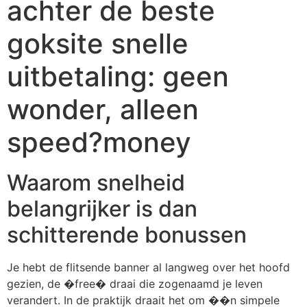
achter de beste
goksite snelle
uitbetaling: geen
wonder, alleen
speed?money
Waarom snelheid
belangrijker is dan
schitterende bonussen
Je hebt de flitsende banner al langweg over het hoofd
gezien, de �free� draai die zogenaamd je leven
verandert. In de praktijk draait het om ��n simpele