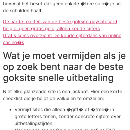
bovenal het besef dat geen enkele �free spin� je uit
de schulden haalt.
De harde realiteit van de beste goksite paysafecard
belgie: geen gratis geld, alleen koude cijfers
Gratis spins overzicht: De koude cijferdans van online
casino�s
Wat je moet vermijden als je
op zoek bent naar de beste
goksite snelle uitbetaling
Niet elke glanzende site is een jackpot. Hier een korte
checklist die je helpt de valkuilen te omzeilen:
Vermijd sites die alleen �gift� of �free� in
grote letters tonen, zonder concrete cijfers over
uitbetalingstijden.