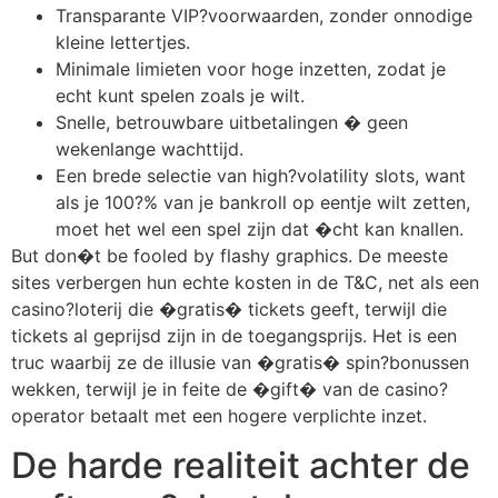
Transparante VIP?voorwaarden, zonder onnodige
kleine lettertjes.
Minimale limieten voor hoge inzetten, zodat je
echt kunt spelen zoals je wilt.
Snelle, betrouwbare uitbetalingen � geen
wekenlange wachttijd.
Een brede selectie van high?volatility slots, want
als je 100?% van je bankroll op eentje wilt zetten,
moet het wel een spel zijn dat �cht kan knallen.
But don�t be fooled by flashy graphics. De meeste
sites verbergen hun echte kosten in de T&C, net als een
casino?loterij die �gratis� tickets geeft, terwijl die
tickets al geprijsd zijn in de toegangsprijs. Het is een
truc waarbij ze de illusie van �gratis� spin?bonussen
wekken, terwijl je in feite de �gift� van de casino?
operator betaalt met een hogere verplichte inzet.
De harde realiteit achter de