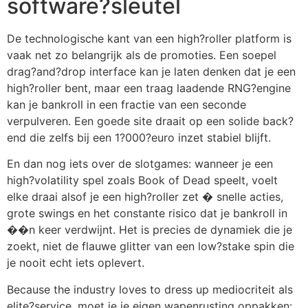
software?sleutel
De technologische kant van een high?roller platform is
vaak net zo belangrijk als de promoties. Een soepel
drag?and?drop interface kan je laten denken dat je een
high?roller bent, maar een traag laadende RNG?engine
kan je bankroll in een fractie van een seconde
verpulveren. Een goede site draait op een solide back?
end die zelfs bij een 1?000?euro inzet stabiel blijft.
En dan nog iets over de slotgames: wanneer je een
high?volatility spel zoals Book of Dead speelt, voelt
elke draai alsof je een high?roller zet � snelle acties,
grote swings en het constante risico dat je bankroll in
��n keer verdwijnt. Het is precies de dynamiek die je
zoekt, niet de flauwe glitter van een low?stake spin die
je nooit echt iets oplevert.
Because the industry loves to dress up mediocriteit als
elite?service, moet je je eigen wapenrusting oppakken: