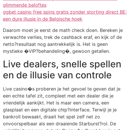
glimmende beloftes
ggbet casino free spins gratis zonder storting direct BE:
een dure illusie in de Belgische hoek
Daarom moet je eerst de math check doen. Bereken je
verwachte verlies, trek de cashback eraf, en kijk of de
netto?resultaat nog aantrekkelijk is. Het is geen
mystieke �VIP?behandeling�, gewoon getallen.
Live dealers, snelle spellen
en de illusie van controle
Live casino�s proberen je het gevoel te geven dat je
een echte tafel zit, compleet met een dealer die je
vriendelijk aankijkt. Het is maar een camera, een
glasplaat en een digitale chip?interface. Terwijl je je
bankroll bewaakt, draait het spel zelf net zo
onvoorspelbaar als een draaiende Starburst?rol. De