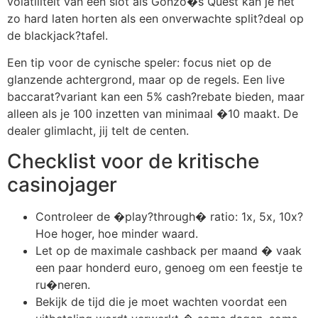
volatiliteit van een slot als Gonzo�s Quest kan je net
zo hard laten horten als een onverwachte split?deal op
de blackjack?tafel.
Een tip voor de cynische speler: focus niet op de
glanzende achtergrond, maar op de regels. Een live
baccarat?variant kan een 5% cash?rebate bieden, maar
alleen als je 100 inzetten van minimaal �10 maakt. De
dealer glimlacht, jij telt de centen.
Checklist voor de kritische
casinojager
Controleer de �play?through� ratio: 1x, 5x, 10x?
Hoe hoger, hoe minder waard.
Let op de maximale cashback per maand � vaak
een paar honderd euro, genoeg om een feestje te
ru�neren.
Bekijk de tijd die je moet wachten voordat een