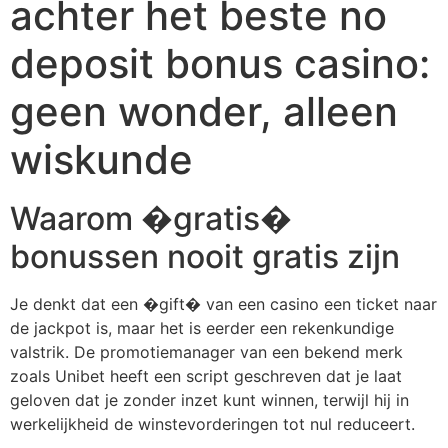
achter het beste no
deposit bonus casino:
geen wonder, alleen
wiskunde
Waarom �gratis�
bonussen nooit gratis zijn
Je denkt dat een �gift� van een casino een ticket naar
de jackpot is, maar het is eerder een rekenkundige
valstrik. De promotiemanager van een bekend merk
zoals Unibet heeft een script geschreven dat je laat
geloven dat je zonder inzet kunt winnen, terwijl hij in
werkelijkheid de winstevorderingen tot nul reduceert.