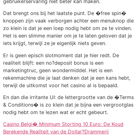
gebruikerservaring niet beter kan maken.
Dat brengt ons bij het laatste punt. De �free spin�
knoppen zijn vaak verborgen achter een menuknop die
zo klein is dat je een loep nodig hebt om ze te vinden.
Het is een slimme manier om je te laten geloven dat je
iets krijgt, terwijl ze je eigenlijk niets geven.
Er is geen episch slotmoment dat je hier redt. De
realiteit blijft: een no?deposit bonus is een
marketingtruc, geen wondermiddel. Het is een
rekenmachine die je laat denken dat je een kans hebt,
terwijl de uitkomst voor het casino al is bepaald.
En dan die irritante UI: de lettergrootte van de �Terms
& Conditions� is zo klein dat je bijna een vergrootglas
nodig hebt om te lezen wat er echt gebeurt.
Casino Belgi� Minimum Storting 10 Euro: De Koud
Berekende Realiteit van de Dollar?Drammerij