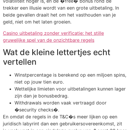
volatiliteit hoger is, en de �free� bonus rond de
trekker een illusie wordt van een grote uitbetaling. In
beide gevallen draait het om het vasthouden van je
geld, niet om het laten groeien.
Casino uitbetaling zonder verificatie: het stille
gruwelijke spel van de onzichtbare regels
Wat de kleine lettertjes echt
vertellen
Winstpercentage is berekend op een miljoen spins,
niet op jouw tien euro.
Wettelijke limieten voor uitbetalingen kunnen lager
zijn dan je bonusbedrag.
Withdrawals worden vaak vertraagd door
�security checks�.
En omdat de regels in de T&C�s meer lijken op een
juridisch labyrint dan een gebruikersovereenkomst, zit