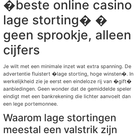
�beste online casino
lage storting� �
geen sprookje, alleen
cijfers
Je wilt met een minimale inzet wat extra spanning. De
advertentie fluistert �lage storting, hoge winsten�. In
werkelijkheid zie je eerst een eindeloze rij van �gift�
aanbiedingen. Geen wonder dat de gemiddelde speler
eindigt met een bankrekening die lichter aanvoelt dan
een lege portemonnee.
Waarom lage stortingen
meestal een valstrik zijn