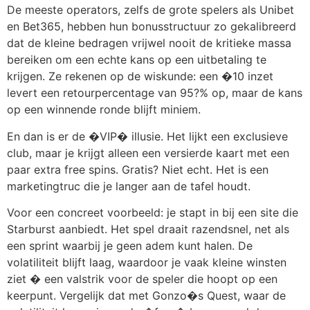
De meeste operators, zelfs de grote spelers als Unibet
en Bet365, hebben hun bonusstructuur zo gekalibreerd
dat de kleine bedragen vrijwel nooit de kritieke massa
bereiken om een echte kans op een uitbetaling te
krijgen. Ze rekenen op de wiskunde: een �10 inzet
levert een retourpercentage van 95?% op, maar de kans
op een winnende ronde blijft miniem.
En dan is er de �VIP� illusie. Het lijkt een exclusieve
club, maar je krijgt alleen een versierde kaart met een
paar extra free spins. Gratis? Niet echt. Het is een
marketingtruc die je langer aan de tafel houdt.
Voor een concreet voorbeeld: je stapt in bij een site die
Starburst aanbiedt. Het spel draait razendsnel, net als
een sprint waarbij je geen adem kunt halen. De
volatiliteit blijft laag, waardoor je vaak kleine winsten
ziet � een valstrik voor de speler die hoopt op een
keerpunt. Vergelijk dat met Gonzo�s Quest, waar de