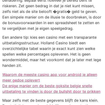
benadering. Bepaal eerst hoeveel je bereid bent te
riskeren. Zet geen bedrag in dat je niet kunt missen,
zelfs niet als de site belooft �gratis� geld te geven.
Een simpele manier om de illusie te doorbreken, is door
de bonusvoorwaarden in een spreadsheet te zetten en
te vergelijken met je eigen speelgedrag.
Een andere tip: kies een casino met een transparante
uitbetalingsstructuur. Holland Casino biedt een
overzichtelijke tabel waarin je exact kunt zien welke
spellen welke percentages opleveren. Het is geen
wondermiddel, maar het voorkomt dat je later met lege
handen zit.
Waarom de meeste casino app voor android je alleen
meer gedoe oplevert
De enige manier om de beste goksite belgie snelle
uitbetaling te vinden is door de bullshit door te prikken
Maar zelfs met de beste gegevens blijft de kans klein.