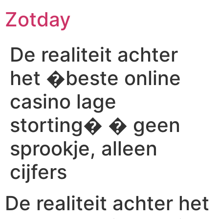
Ga
Zotday
naar
de
inhoud
De realiteit achter
het �beste online
casino lage
storting� � geen
sprookje, alleen
cijfers
De realiteit achter het