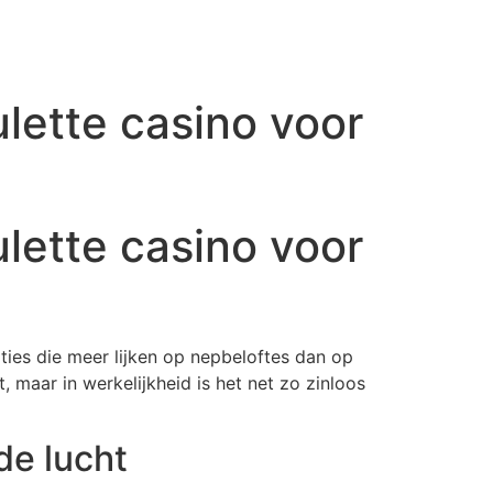
ulette casino voor
ulette casino voor
ies die meer lijken op nepbeloftes dan op
 maar in werkelijkheid is het net zo zinloos
de lucht