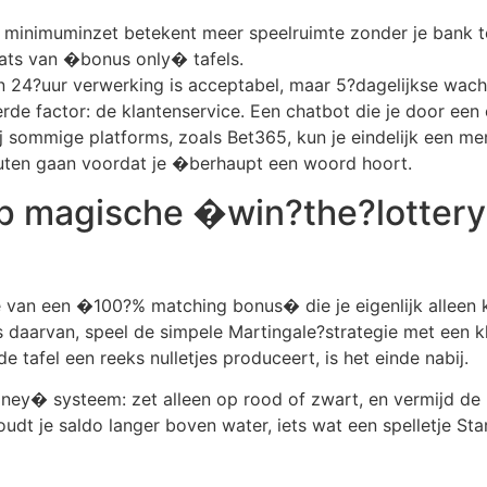
 minimuminzet betekent meer speelruimte zonder je bank t
ats van �bonus only� tafels.
n 24?uur verwerking is acceptabel, maar 5?dagelijkse wachtt
 factor: de klantenservice. Een chatbot die je door een ein
Bij sommige platforms, zoals Bet365, kun je eindelijk een m
uten gaan voordat je �berhaupt een woord hoort.
op magische �win?the?lotter
te van een �100?% matching bonus� die je eigenlijk alleen k
s daarvan, speel de simpele Martingale?strategie met een kl
 de tafel een reeks nulletjes produceert, is het einde nabij.
ey� systeem: zet alleen op rood of zwart, en vermijd de ho
udt je saldo langer boven water, iets wat een spelletje St