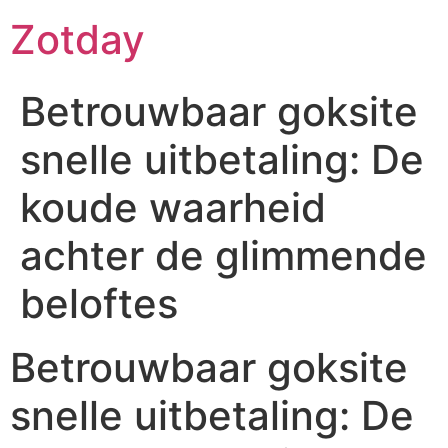
Ga
Zotday
naar
de
inhoud
Betrouwbaar goksite
snelle uitbetaling: De
koude waarheid
achter de glimmende
beloftes
Betrouwbaar goksite
snelle uitbetaling: De