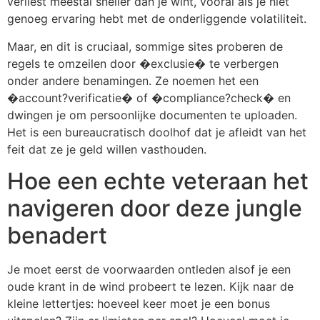
verliest meestal sneller dan je wint, vooral als je niet
genoeg ervaring hebt met de onderliggende volatiliteit.
Maar, en dit is cruciaal, sommige sites proberen de
regels te omzeilen door �exclusie� te verbergen
onder andere benamingen. Ze noemen het een
�account?verificatie� of �compliance?check� en
dwingen je om persoonlijke documenten te uploaden.
Het is een bureaucratisch doolhof dat je afleidt van het
feit dat ze je geld willen vasthouden.
Hoe een echte veteraan het
navigeren door deze jungle
benadert
Je moet eerst de voorwaarden ontleden alsof je een
oude krant in de wind probeert te lezen. Kijk naar de
kleine lettertjes: hoeveel keer moet je een bonus