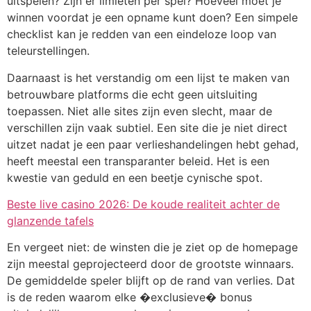
uitspelen? Zijn er limieten per spel? Hoeveel moet je
winnen voordat je een opname kunt doen? Een simpele
checklist kan je redden van een eindeloze loop van
teleurstellingen.
Daarnaast is het verstandig om een lijst te maken van
betrouwbare platforms die echt geen uitsluiting
toepassen. Niet alle sites zijn even slecht, maar de
verschillen zijn vaak subtiel. Een site die je niet direct
uitzet nadat je een paar verlieshandelingen hebt gehad,
heeft meestal een transparanter beleid. Het is een
kwestie van geduld en een beetje cynische spot.
Beste live casino 2026: De koude realiteit achter de
glanzende tafels
En vergeet niet: de winsten die je ziet op de homepage
zijn meestal geprojecteerd door de grootste winnaars.
De gemiddelde speler blijft op de rand van verlies. Dat
is de reden waarom elke �exclusieve� bonus