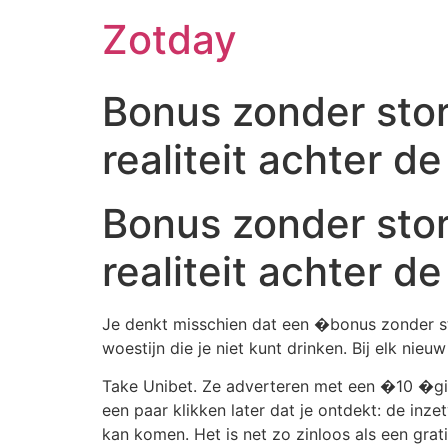
Ga
Zotday
naar
de
inhoud
Bonus zonder stor
realiteit achter de
Bonus zonder stor
realiteit achter de
Je denkt misschien dat een �bonus zonder stor
woestijn die je niet kunt drinken. Bij elk nie
Take Unibet. Ze adverteren met een �10 �gift
een paar klikken later dat je ontdekt: de inze
kan komen. Het is net zo zinloos als een grati