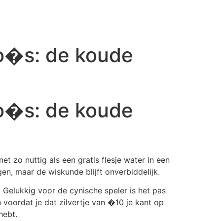
no�s: de koude
no�s: de koude
t zo nuttig als een gratis flesje water in een
gen, maar de wiskunde blijft onverbiddelijk.
Gelukkig voor de cynische speler is het pas
n voordat je dat zilvertje van �10 je kant op
hebt.