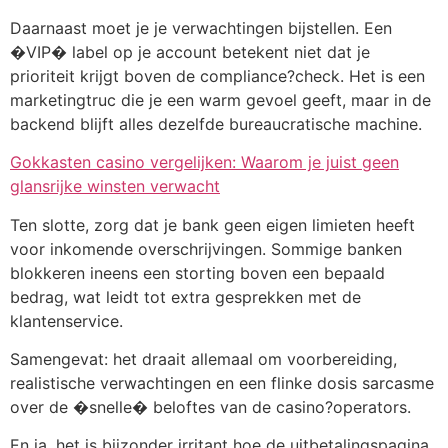
Daarnaast moet je je verwachtingen bijstellen. Een
�VIP� label op je account betekent niet dat je
prioriteit krijgt boven de compliance?check. Het is een
marketingtruc die je een warm gevoel geeft, maar in de
backend blijft alles dezelfde bureaucratische machine.
Gokkasten casino vergelijken: Waarom je juist geen
glansrijke winsten verwacht
Ten slotte, zorg dat je bank geen eigen limieten heeft
voor inkomende overschrijvingen. Sommige banken
blokkeren ineens een storting boven een bepaald
bedrag, wat leidt tot extra gesprekken met de
klantenservice.
Samengevat: het draait allemaal om voorbereiding,
realistische verwachtingen en een flinke dosis sarcasme
over de �snelle� beloftes van de casino?operators.
En ja, het is bijzonder irritant hoe de uitbetalingspagina