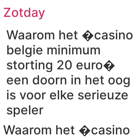
Ga
Zotday
naar
de
inhoud
Waarom het �casino
belgie minimum
storting 20 euro�
een doorn in het oog
is voor elke serieuze
speler
Waarom het �casino