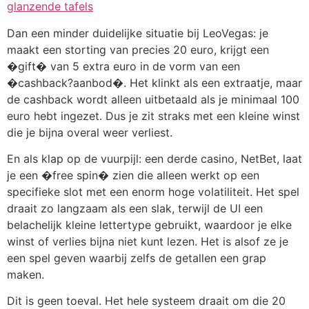
glanzende tafels
Dan een minder duidelijke situatie bij LeoVegas: je
maakt een storting van precies 20 euro, krijgt een
�gift� van 5 extra euro in de vorm van een
�cashback?aanbod�. Het klinkt als een extraatje, maar
de cashback wordt alleen uitbetaald als je minimaal 100
euro hebt ingezet. Dus je zit straks met een kleine winst
die je bijna overal weer verliest.
En als klap op de vuurpijl: een derde casino, NetBet, laat
je een �free spin� zien die alleen werkt op een
specifieke slot met een enorm hoge volatiliteit. Het spel
draait zo langzaam als een slak, terwijl de UI een
belachelijk kleine lettertype gebruikt, waardoor je elke
winst of verlies bijna niet kunt lezen. Het is alsof ze je
een spel geven waarbij zelfs de getallen een grap
maken.
Dit is geen toeval. Het hele systeem draait om die 20