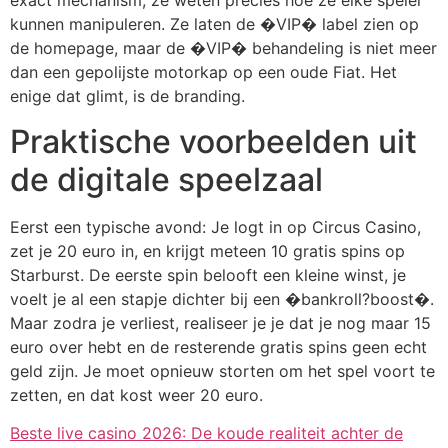
exact mechanism, ze weten precies hoe ze elke speler
kunnen manipuleren. Ze laten de �VIP� label zien op
de homepage, maar de �VIP� behandeling is niet meer
dan een gepolijste motorkap op een oude Fiat. Het
enige dat glimt, is de branding.
Praktische voorbeelden uit
de digitale speelzaal
Eerst een typische avond: Je logt in op Circus Casino,
zet je 20 euro in, en krijgt meteen 10 gratis spins op
Starburst. De eerste spin belooft een kleine winst, je
voelt je al een stapje dichter bij een �bankroll?boost�.
Maar zodra je verliest, realiseer je je dat je nog maar 15
euro over hebt en de resterende gratis spins geen echt
geld zijn. Je moet opnieuw storten om het spel voort te
zetten, en dat kost weer 20 euro.
Beste live casino 2026: De koude realiteit achter de