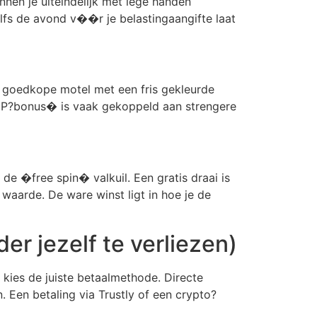
unnen je uiteindelijk met lege handen
elfs de avond v��r je belastingaangifte laat
n goedkope motel met een fris gekleurde
�VIP?bonus� is vaak gekoppeld aan strengere
de �free spin� valkuil. Een gratis draai is
e waarde. De ware winst ligt in hoe je de
r jezelf te verliezen)
: kies de juiste betaalmethode. Directe
 Een betaling via Trustly of een crypto?