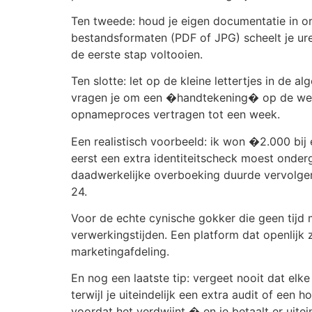
Ten tweede: houd je eigen documentatie in ord
bestandsformaten (PDF of JPG) scheelt je ure
de eerste stap voltooien.
Ten slotte: let op de kleine lettertjes in 
vragen je om een �handtekening� op de websit
opnameproces vertragen tot een week.
Een realistisch voorbeeld: ik won �2.000 bij
eerst een extra identiteitscheck moest onder
daadwerkelijke overboeking duurde vervolgens
24.
Voor de echte cynische gokker die geen tijd 
verwerkingstijden. Een platform dat openlijk 
marketingafdeling.
En nog een laatste tip: vergeet nooit dat elk
terwijl je uiteindelijk een extra audit of een
voordat het verdwijnt � en je betaalt er uitein