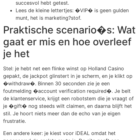
succesvol hebt getest.
Lees de kleine lettertjes: �VIP� is geen gulden
munt, het is marketing?stof.
Praktische scenario�s: Wat
gaat er mis en hoe overleef
je het
Stel: je hebt net een flinke winst op Holland Casino
gepakt, de jackpot glinstert in je scherm, en je klikt op
�withdraw�. Binnen 30 seconden zie je een
foutmelding �account verification required�. Je belt
de klantenservice, krijgt een robotstem die je vraagt of
je �gift� nog steeds wilt claimen, en daarna blijft het
stil. Je hoort niets meer dan de echo van je eigen
frustratie.
Een andere keer: je kiest voor iDEAL omdat het