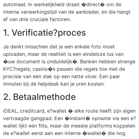
automaat. In werkelijkheid draait �direct� om de
interne verwerkingstijd van de aanbieder, en die hangt
af van drie cruciale factoren.
1. Verificatie?proces
Je denkt misschien dat je een enkele foto moet
uploaden, maar de realiteit is een eindeloze lus van
�uw document is onduidelijk�. Banken hebben strenge
KYC?regels; casino�s passen die regels toe met de
precisie van een slak op een natte vloer. Een paar
minuten bij de helpdesk kan je uren kosten.
2. Betaalmethode
iDEAL, creditcard, e?wallet � elke route heeft zijn eigen
vertraagde gangpad. Een �instant� opname via een e?
wallet lijkt een flits, maar de meeste platforms koppelen
de e?wallet eerst aan een interne �wallet� die nog