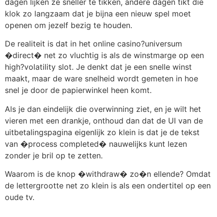
dagen lijken ze sneller te tikken, andere dagen tikt die
klok zo langzaam dat je bijna een nieuw spel moet
openen om jezelf bezig te houden.
De realiteit is dat in het online casino?universum
�direct� net zo vluchtig is als de winstmarge op een
high?volatility slot. Je denkt dat je een snelle winst
maakt, maar de ware snelheid wordt gemeten in hoe
snel je door de papierwinkel heen komt.
Als je dan eindelijk die overwinning ziet, en je wilt het
vieren met een drankje, onthoud dan dat de UI van de
uitbetalingspagina eigenlijk zo klein is dat je de tekst
van �process completed� nauwelijks kunt lezen
zonder je bril op te zetten.
Waarom is de knop �withdraw� zo�n ellende? Omdat
de lettergrootte net zo klein is als een ondertitel op een
oude tv.