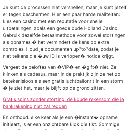
Je kunt de processen niet versnellen, maar je kunt jezelf
er tegen beschermen. Hier een paar harde realiteiten:
kies een casino met een reputatie voor snelle
uitbetalingen, zoals een goede oude Holland Casino.
Gebruik dezelfde betaalmethode voor zowel stortingen
als opnames � het vermindert de kans op extra
controles. Houd je documenten up?to?date, zodat je
niet telkens die �uw ID is verlopen� notice krijgt.
Vergeet de beloftes van �VIP� en �gift� niet. Ze
klinken als cadeaus, maar in de praktijk zijn ze net zo
betekenisloos als een gratis luchtballonrit in een storm
� je ziet het, maar je blijft op de grond zitten.
Gratis spins zonder storting: de koude rekensom die je
bankrekening niet zal redden
En onthoud: elke keer als je een �instant� opname
initieert, is er een onzichtbare klok die tikt. Sommige