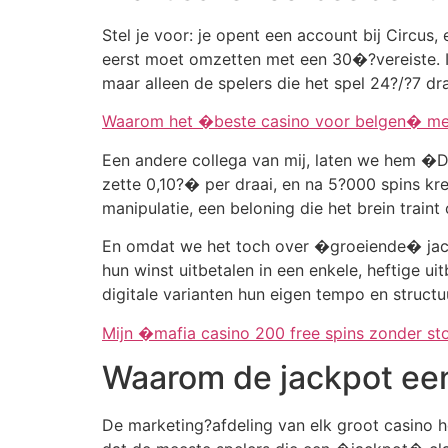
Stel je voor: je opent een account bij Circus
eerst moet omzetten met een 30�?vereiste. I
maar alleen de spelers die het spel 24?/?7 dr
Waarom het �beste casino voor belgen� meest
Een andere collega van mij, laten we hem �D
zette 0,10?� per draai, en na 5?000 spins kr
manipulatie, een beloning die het brein traint
En omdat we het toch over �groeiende� jack
hun winst uitbetalen in een enkele, heftige u
digitale varianten hun eigen tempo en structu
Mijn �mafia casino 200 free spins zonder st
Waarom de jackpot een 
De marketing?afdeling van elk groot casino h