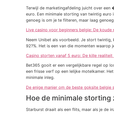
Terwijl de marketingafdeling juicht over een
euro. Een minimale storting van twintig euro
genoeg is om je te filteren, maar laag genoeg
Live casino voor beginners belgie: De koude 
Neem Unibet als voorbeeld. Je stort twintig, 
92?%. Het is een van die momenten waarop je 
Casino storten vanaf 5 euro: De kille realitei
Bet365 gooit er een vergelijkbare regel op 
een frisse verf op een lelijke motelkamer. Het
minimale inleg.
De enige manier om de beste goksite belgie sn
Hoe de minimale storting z
Starburst draait als een flits, maar als je de 