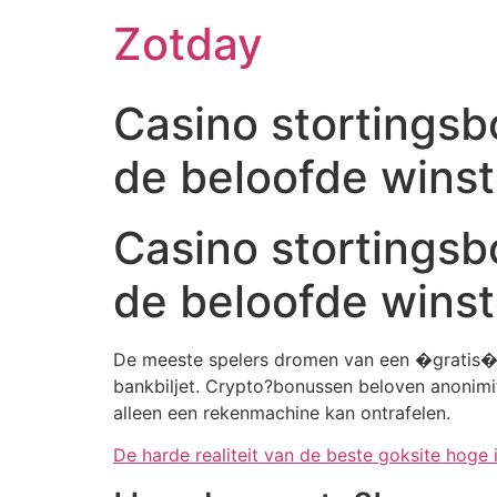
Ga
Zotday
naar
de
inhoud
Casino stortingsb
de beloofde wins
Casino stortingsb
de beloofde wins
De meeste spelers dromen van een �gratis� s
bankbiljet. Crypto?bonussen beloven anonimi
alleen een rekenmachine kan ontrafelen.
De harde realiteit van de beste goksite hoge in