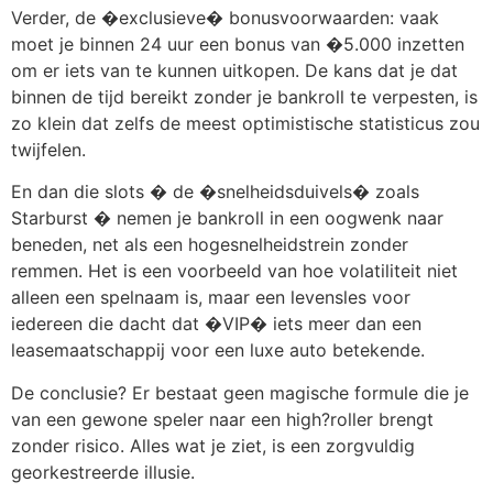
Verder, de �exclusieve� bonusvoorwaarden: vaak
moet je binnen 24 uur een bonus van �5.000 inzetten
om er iets van te kunnen uitkopen. De kans dat je dat
binnen de tijd bereikt zonder je bankroll te verpesten, is
zo klein dat zelfs de meest optimistische statisticus zou
twijfelen.
En dan die slots � de �snelheidsduivels� zoals
Starburst � nemen je bankroll in een oogwenk naar
beneden, net als een hogesnelheidstrein zonder
remmen. Het is een voorbeeld van hoe volatiliteit niet
alleen een spelnaam is, maar een levensles voor
iedereen die dacht dat �VIP� iets meer dan een
leasemaatschappij voor een luxe auto betekende.
De conclusie? Er bestaat geen magische formule die je
van een gewone speler naar een high?roller brengt
zonder risico. Alles wat je ziet, is een zorgvuldig
georkestreerde illusie.