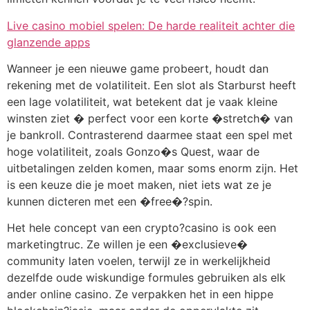
Live casino mobiel spelen: De harde realiteit achter die
glanzende apps
Wanneer je een nieuwe game probeert, houdt dan
rekening met de volatiliteit. Een slot als Starburst heeft
een lage volatiliteit, wat betekent dat je vaak kleine
winsten ziet � perfect voor een korte �stretch� van
je bankroll. Contrasterend daarmee staat een spel met
hoge volatiliteit, zoals Gonzo�s Quest, waar de
uitbetalingen zelden komen, maar soms enorm zijn. Het
is een keuze die je moet maken, niet iets wat ze je
kunnen dicteren met een �free�?spin.
Het hele concept van een crypto?casino is ook een
marketingtruc. Ze willen je een �exclusieve�
community laten voelen, terwijl ze in werkelijkheid
dezelfde oude wiskundige formules gebruiken als elk
ander online casino. Ze verpakken het in een hippe