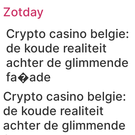
Ga
Zotday
naar
de
inhoud
Crypto casino belgie:
de koude realiteit
achter de glimmende
fa�ade
Crypto casino belgie:
de koude realiteit
achter de glimmende