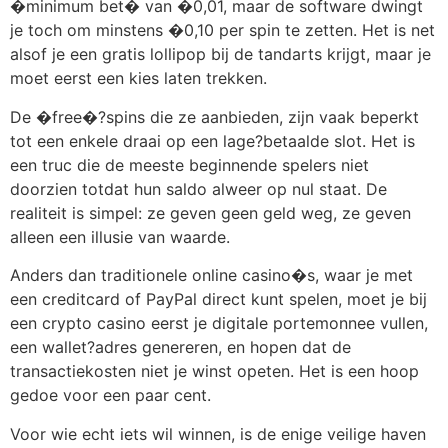
�minimum bet� van �0,01, maar de software dwingt
je toch om minstens �0,10 per spin te zetten. Het is net
alsof je een gratis lollipop bij de tandarts krijgt, maar je
moet eerst een kies laten trekken.
De �free�?spins die ze aanbieden, zijn vaak beperkt
tot een enkele draai op een lage?betaalde slot. Het is
een truc die de meeste beginnende spelers niet
doorzien totdat hun saldo alweer op nul staat. De
realiteit is simpel: ze geven geen geld weg, ze geven
alleen een illusie van waarde.
Anders dan traditionele online casino�s, waar je met
een creditcard of PayPal direct kunt spelen, moet je bij
een crypto casino eerst je digitale portemonnee vullen,
een wallet?adres genereren, en hopen dat de
transactiekosten niet je winst opeten. Het is een hoop
gedoe voor een paar cent.
Voor wie echt iets wil winnen, is de enige veilige haven