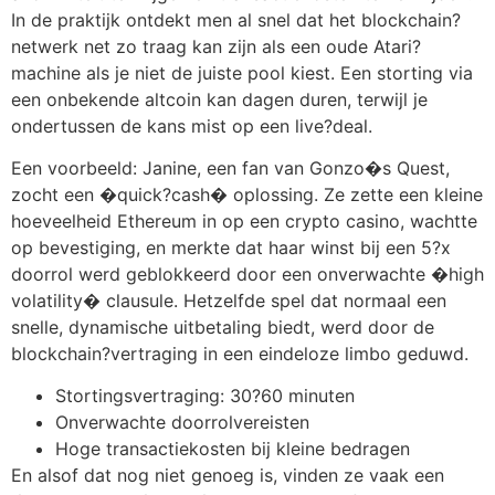
In de praktijk ontdekt men al snel dat het blockchain?
netwerk net zo traag kan zijn als een oude Atari?
machine als je niet de juiste pool kiest. Een storting via
een onbekende altcoin kan dagen duren, terwijl je
ondertussen de kans mist op een live?deal.
Een voorbeeld: Janine, een fan van Gonzo�s Quest,
zocht een �quick?cash� oplossing. Ze zette een kleine
hoeveelheid Ethereum in op een crypto casino, wachtte
op bevestiging, en merkte dat haar winst bij een 5?x
doorrol werd geblokkeerd door een onverwachte �high
volatility� clausule. Hetzelfde spel dat normaal een
snelle, dynamische uitbetaling biedt, werd door de
blockchain?vertraging in een eindeloze limbo geduwd.
Stortingsvertraging: 30?60 minuten
Onverwachte doorrolvereisten
Hoge transactiekosten bij kleine bedragen
En alsof dat nog niet genoeg is, vinden ze vaak een