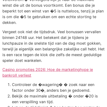
winst die uit de bonus voortkomt. Een bonus die je
beperkt tot een winst van �5 is nutteloos, tenzij je plan
is om die �5 te gebruiken om een echte storting te
dekken.
Vergeet ook niet de tijdsdruk. Veel bonussen vervallen
binnen 24?48 uur. Het betekent dat je tijdens je
lunchpauze in de snelste tijd van de dag moet gokken,
terwijl je eigenlijk een belangrijke zakelijke call hebt. Het
is een race tegen de klok die zelfs de meest geduldige
speler doet wankelen.
Casino promoties 2026: Hoe de marketinghype je
bankroll verliest
Controleer de �wagering� � zoek naar een
factor onder 30�, anders ben je gedoemd.
Bekijk de maximale uitbetaling � onder �20 is
een verspilling van tijd.