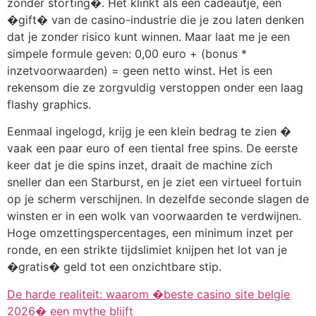
zonder storting�. Het klinkt als een cadeautje, een
�gift� van de casino-industrie die je zou laten denken
dat je zonder risico kunt winnen. Maar laat me je een
simpele formule geven: 0,00 euro + (bonus *
inzetvoorwaarden) = geen netto winst. Het is een
rekensom die ze zorgvuldig verstoppen onder een laag
flashy graphics.
Eenmaal ingelogd, krijg je een klein bedrag te zien �
vaak een paar euro of een tiental free spins. De eerste
keer dat je die spins inzet, draait de machine zich
sneller dan een Starburst, en je ziet een virtueel fortuin
op je scherm verschijnen. In dezelfde seconde slagen de
winsten er in een wolk van voorwaarden te verdwijnen.
Hoge omzettingspercentages, een minimum inzet per
ronde, en een strikte tijdslimiet knijpen het lot van je
�gratis� geld tot een onzichtbare stip.
De harde realiteit: waarom �beste casino site belgie
2026� een mythe blijft