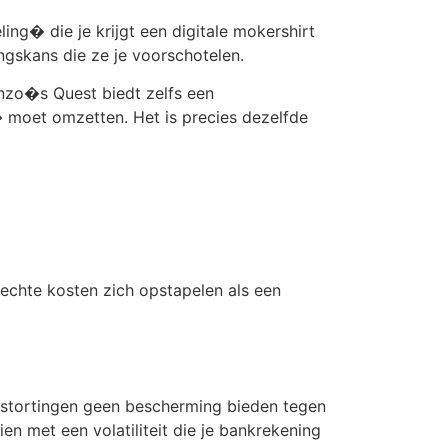
ing� die je krijgt een digitale mokershirt
lingskans die ze je voorschotelen.
Gonzo�s Quest biedt zelfs een
� moet omzetten. Het is precies dezelfde
e echte kosten zich opstapelen als een
� stortingen geen bescherming bieden tegen
en met een volatiliteit die je bankrekening