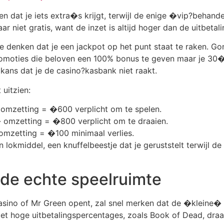
n dat je iets extra�s krijgt, terwijl de enige �vip?behandel
ar niet gratis, want de inzet is altijd hoger dan de uitbeta
 je denken dat je een jackpot op het punt staat te raken. 
 promoties die beloven een 100% bonus te geven maar je 30
 kans dat je de casino?kasbank niet raakt.
 uitzien:
omzetting = �600 verplicht om te spelen.
omzetting = �800 verplicht om te draaien.
omzetting = �100 minimaal verlies.
 lokmiddel, een knuffelbeestje dat je geruststelt terwijl d
n de echte speelruimte
Casino of Mr Green opent, zal snel merken dat de �kleine
 met hoge uitbetalingspercentages, zoals Book of Dead, draai