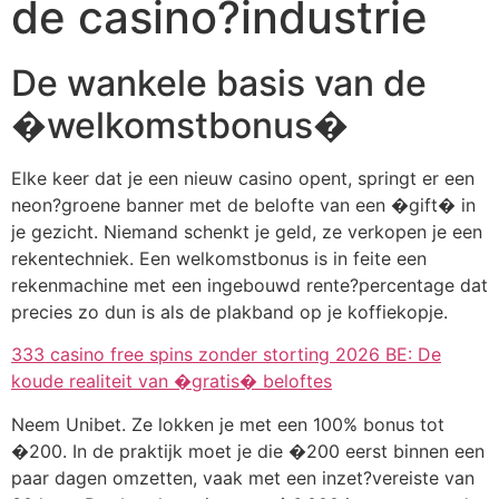
de casino?industrie
De wankele basis van de
�welkomstbonus�
Elke keer dat je een nieuw casino opent, springt er een
neon?groene banner met de belofte van een �gift� in
je gezicht. Niemand schenkt je geld, ze verkopen je een
rekentechniek. Een welkomstbonus is in feite een
rekenmachine met een ingebouwd rente?percentage dat
precies zo dun is als de plakband op je koffiekopje.
333 casino free spins zonder storting 2026 BE: De
koude realiteit van �gratis� beloftes
Neem Unibet. Ze lokken je met een 100% bonus tot
�200. In de praktijk moet je die �200 eerst binnen een
paar dagen omzetten, vaak met een inzet?vereiste van