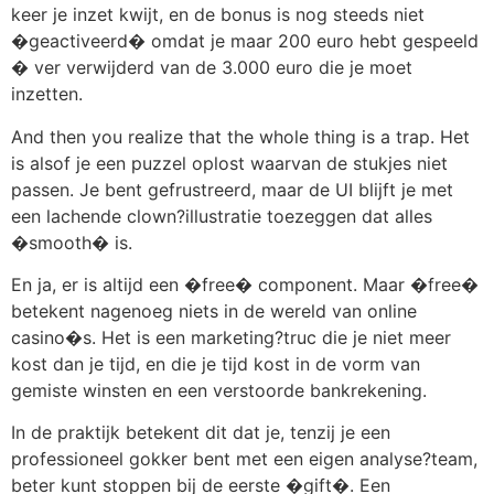
keer je inzet kwijt, en de bonus is nog steeds niet
�geactiveerd� omdat je maar 200 euro hebt gespeeld
� ver verwijderd van de 3.000 euro die je moet
inzetten.
And then you realize that the whole thing is a trap. Het
is alsof je een puzzel oplost waarvan de stukjes niet
passen. Je bent gefrustreerd, maar de UI blijft je met
een lachende clown?illustratie toezeggen dat alles
�smooth� is.
En ja, er is altijd een �free� component. Maar �free�
betekent nagenoeg niets in de wereld van online
casino�s. Het is een marketing?truc die je niet meer
kost dan je tijd, en die je tijd kost in de vorm van
gemiste winsten en een verstoorde bankrekening.
In de praktijk betekent dit dat je, tenzij je een
professioneel gokker bent met een eigen analyse?team,
beter kunt stoppen bij de eerste �gift�. Een