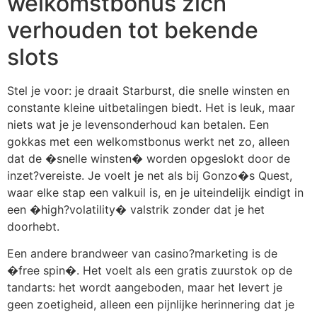
welkomstbonus zich
verhouden tot bekende
slots
Stel je voor: je draait Starburst, die snelle winsten en
constante kleine uitbetalingen biedt. Het is leuk, maar
niets wat je je levensonderhoud kan betalen. Een
gokkas met een welkomstbonus werkt net zo, alleen
dat de �snelle winsten� worden opgeslokt door de
inzet?vereiste. Je voelt je net als bij Gonzo�s Quest,
waar elke stap een valkuil is, en je uiteindelijk eindigt in
een �high?volatility� valstrik zonder dat je het
doorhebt.
Een andere brandweer van casino?marketing is de
�free spin�. Het voelt als een gratis zuurstok op de
tandarts: het wordt aangeboden, maar het levert je
geen zoetigheid, alleen een pijnlijke herinnering dat je