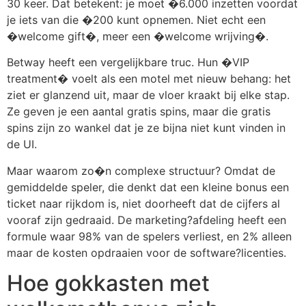
30 keer. Dat betekent: je moet �6.000 inzetten voordat
je iets van die �200 kunt opnemen. Niet echt een
�welcome gift�, meer een �welcome wrijving�.
Betway heeft een vergelijkbare truc. Hun �VIP
treatment� voelt als een motel met nieuw behang: het
ziet er glanzend uit, maar de vloer kraakt bij elke stap.
Ze geven je een aantal gratis spins, maar die gratis
spins zijn zo wankel dat je ze bijna niet kunt vinden in
de UI.
Maar waarom zo�n complexe structuur? Omdat de
gemiddelde speler, die denkt dat een kleine bonus een
ticket naar rijkdom is, niet doorheeft dat de cijfers al
vooraf zijn gedraaid. De marketing?afdeling heeft een
formule waar 98% van de spelers verliest, en 2% alleen
maar de kosten opdraaien voor de software?licenties.
Hoe gokkasten met