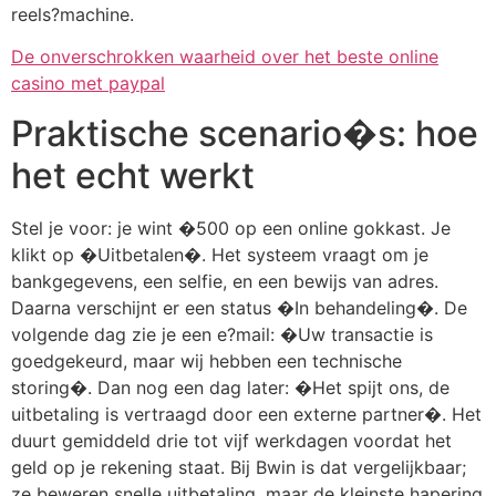
reels?machine.
De onverschrokken waarheid over het beste online
casino met paypal
Praktische scenario�s: hoe
het echt werkt
Stel je voor: je wint �500 op een online gokkast. Je
klikt op �Uitbetalen�. Het systeem vraagt om je
bankgegevens, een selfie, en een bewijs van adres.
Daarna verschijnt er een status �In behandeling�. De
volgende dag zie je een e?mail: �Uw transactie is
goedgekeurd, maar wij hebben een technische
storing�. Dan nog een dag later: �Het spijt ons, de
uitbetaling is vertraagd door een externe partner�. Het
duurt gemiddeld drie tot vijf werkdagen voordat het
geld op je rekening staat. Bij Bwin is dat vergelijkbaar;
ze beweren snelle uitbetaling, maar de kleinste hapering