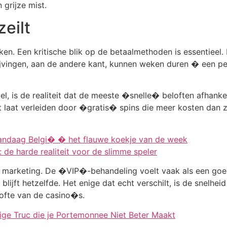
 grijze mist.
eilt
en. Een kritische blik op de betaalmethoden is essentieel. E
ijvingen, aan de andere kant, kunnen weken duren � een p
l, is de realiteit dat de meeste �snelle� beloften afhankel
iet laat verleiden door �gratis� spins die meer kosten dan 
vandaag Belgi� � het flauwe koekje van de week
 de harde realiteit voor de slimme speler
 van marketing. De �VIP�-behandeling voelt vaak als een g
blijft hetzelfde. Het enige dat echt verschilt, is de snelhei
lofte van de casino�s.
ge Truc die je Portemonnee Niet Beter Maakt