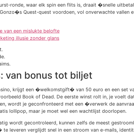
st-ronde, waar elk spin een flits is, draait �snelle uitbe
e Gonzo�s Quest-quest voordoen, vol onverwachte vallen e
 van een mislukte belofte
eting illusie zonder glans
t.
de.
aims.
 van bonus tot biljet
 casino, krijgt een �welkomstgift� van 50 euro en een set va
jvoorbeeld Book of Dead. De eerste winst rolt in, je voelt 
ashen, wordt je geconfronteerd met een �verwerk de aanvraa
atis lollipop, maar je moet wel een wachtlijst doorlopen.
tig wordt gecontroleerd, kunnen zelfs de meest gestrooml
te leveren verglijdt snel in een stroom van e-mails, ident