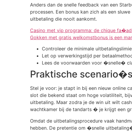
Anders dan de snelle feedback van een Starbur
processen. Een bonus kan zich als een sluw
uitbetaling die nooit aankomt.
Casino met vip programma: de chique fa�ade
Gokken met gratis welkomstbonus is een mark
Controleer de minimale uitbetalingslimie
Let op verwerkingstijd per betaalmetho
Lees de voorwaarden voor �snelle� cl
Praktische scenario�s:
Stel je voor: je stapt in bij een nieuw online
slot die bekend staat om hoge volatiliteit, bi
uitbetaling. Maar zodra je de win uit wilt c
wachtkamer bij de tandarts � je krijgt een gr
Omdat de uitbetalingsprocedure vaak handma
hebben. De pretentie om �snelle uitbetaling� 