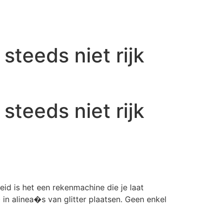
steeds niet rijk
steeds niet rijk
eid is het een rekenmachine die je laat
n alinea�s van glitter plaatsen. Geen enkel