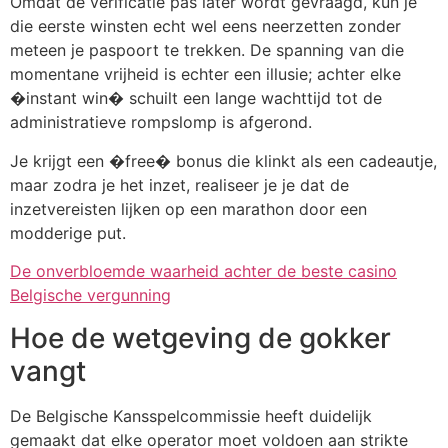
Omdat de verificatie pas later wordt gevraagd, kun je
die eerste winsten echt wel eens neerzetten zonder
meteen je paspoort te trekken. De spanning van die
momentane vrijheid is echter een illusie; achter elke
�instant win� schuilt een lange wachttijd tot de
administratieve rompslomp is afgerond.
Je krijgt een �free� bonus die klinkt als een cadeautje,
maar zodra je het inzet, realiseer je je dat de
inzetvereisten lijken op een marathon door een
modderige put.
De onverbloemde waarheid achter de beste casino
Belgische vergunning
Hoe de wetgeving de gokker
vangt
De Belgische Kansspelcommissie heeft duidelijk
gemaakt dat elke operator moet voldoen aan strikte