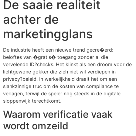
De saaie realiteit
achter de
marketingglans
De industrie heeft een nieuwe trend gecre�erd:
beloftes van �gratis� toegang zonder al die
vervelende ID?checks. Het klinkt als een droom voor de
lichtgewone gokker die zich niet wil verdiepen in
privacy?beleid. In werkelijkheid draait het om een
slankzinnige truc om de kosten van compliance te
verlagen, terwijl de speler nog steeds in de digitale
sloppenwijk terechtkomt.
Waarom verificatie vaak
wordt omzeild