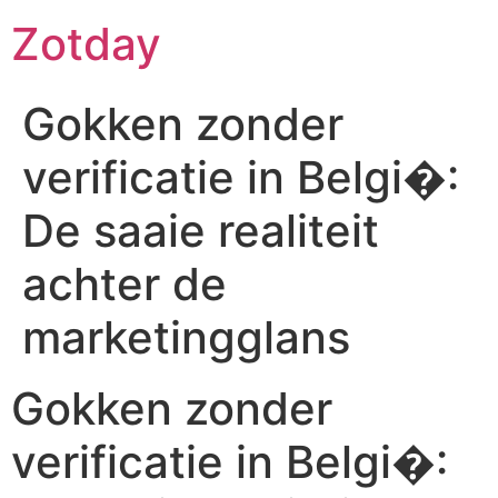
Ga
Zotday
naar
de
inhoud
Gokken zonder
verificatie in Belgi�:
De saaie realiteit
achter de
marketingglans
Gokken zonder
verificatie in Belgi�: