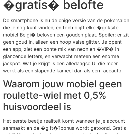
�gratis� belofte
De smartphone is nu de enige versie van de pokersalon
die je nog kunt vinden, en toch blijft elke �goksite
mobiel Belgi� beloven een gouden plaat. Spoiler: er zit
geen goud in, alleen een hoop valse glitter. Je opent
een app, ziet een bonte mix van neon en �VIP� in
glanzende letters, en verwacht meteen een enorme
jackpot. Wat je krijgt is een alledaagse UI die meer
werkt als een slapende kameel dan als een raceauto.
Waarom jouw mobiel geen
roulette-wiel met 0,5%
huisvoordeel is
Het eerste beetje realiteit komt wanneer je je account
aanmaakt en de �gift�?bonus wordt getoond. Gratis