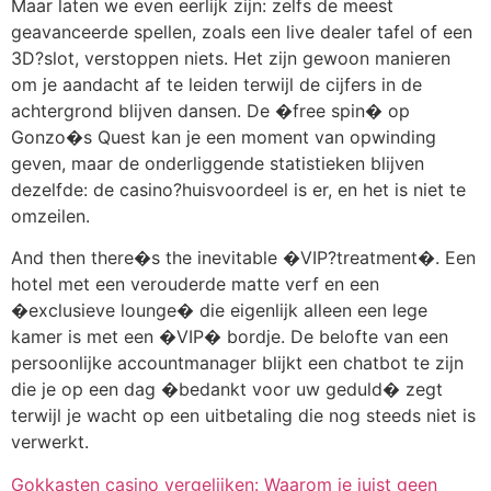
Maar laten we even eerlijk zijn: zelfs de meest
geavanceerde spellen, zoals een live dealer tafel of een
3D?slot, verstoppen niets. Het zijn gewoon manieren
om je aandacht af te leiden terwijl de cijfers in de
achtergrond blijven dansen. De �free spin� op
Gonzo�s Quest kan je een moment van opwinding
geven, maar de onderliggende statistieken blijven
dezelfde: de casino?huisvoordeel is er, en het is niet te
omzeilen.
And then there�s the inevitable �VIP?treatment�. Een
hotel met een verouderde matte verf en een
�exclusieve lounge� die eigenlijk alleen een lege
kamer is met een �VIP� bordje. De belofte van een
persoonlijke accountmanager blijkt een chatbot te zijn
die je op een dag �bedankt voor uw geduld� zegt
terwijl je wacht op een uitbetaling die nog steeds niet is
verwerkt.
Gokkasten casino vergelijken: Waarom je juist geen