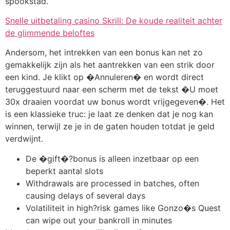
spookstad.
Snelle uitbetaling casino Skrill: De koude realiteit achter
de glimmende beloftes
Andersom, het intrekken van een bonus kan net zo
gemakkelijk zijn als het aantrekken van een strik door
een kind. Je klikt op �Annuleren� en wordt direct
teruggestuurd naar een scherm met de tekst �U moet
30x draaien voordat uw bonus wordt vrijgegeven�. Het
is een klassieke truc: je laat ze denken dat je nog kan
winnen, terwijl ze je in de gaten houden totdat je geld
verdwijnt.
De �gift�?bonus is alleen inzetbaar op een
beperkt aantal slots
Withdrawals are processed in batches, often
causing delays of several days
Volatiliteit in high?risk games like Gonzo�s Quest
can wipe out your bankroll in minutes