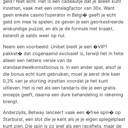
geld? Niet echt. Het is een cadeautje dat je alleen kunt
inzetten, vaak met een omslagfactor van 30x. Want
geen enkele casino?operator in Belgi� geeft je echt
geld om mee te spelen; ze geven je een georkestreerde
wiskundige puzzel, en als je de formule niet kraakt,
belandt je saldo weer op nul.
Neem een voorbeeld: Unibet biedt je een �VIP?
pakket� dat zogenaamd exclusief is, terwijl het in feite
alleen een nettere versie van de
standaardwelkomstbonus is. In een ander spel, alsof je
die bonus echt kunt gebruiken, moet je eerst drie keer
0,3% van je storting inzetten voordat je het kunt
uitleven. Het is net als een tandarts die je een gratis
snoepje geeft, daarna een dure behandeling in rekening
brengt.
Anderzijds, Betway lanceert vaak een �free spin� op
Starburst, een slot die je kent als je je eigen spiegelplaat
kunt zien. Die spin is zo snel als een racefiets, maar de