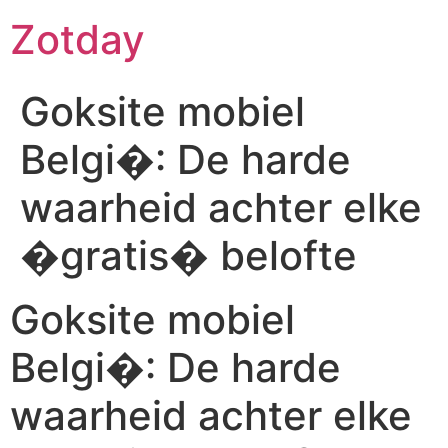
Ga
Zotday
naar
de
inhoud
Goksite mobiel
Belgi�: De harde
waarheid achter elke
�gratis� belofte
Goksite mobiel
Belgi�: De harde
waarheid achter elke