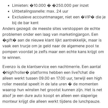
Limieten: �10.000 � �250.000 per inzet
Uitbetalingssnelle: max. 24 uur
Exclusieve accountmanager, niet een �VIP� die je
bij de bar kent
Anders gezegd: de meeste sites verstoppen de echte
problemen onder een laag van marketingjargon. Een
�gift� aan de nieuwe klant lijkt aantrekkelijk, maar is
vaak een trucje om je geld naar de algemene pool te
pompen voordat je zelfs maar een echte kans krijgt om
te winnen.
Evenzo is de klantservice een nachtmerrie. Een aantal
�high?roller� platforms hebben een live?chat die
alleen werkt tussen 09.00 en 17.00 uur, terwijl een high
roller meestal speelt in de late uren � de momenten
waarop hun winsten het grootst kunnen zijn. Het is net
alsof je een dure auto koopt en alleen een slaperige
monteur krijgt die alleen werkt tijdens de lunchpauze.