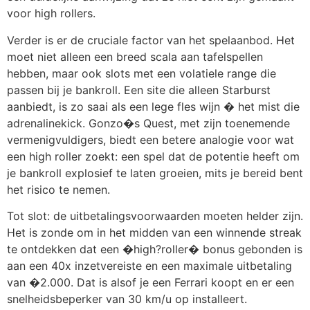
voor high rollers.
Verder is er de cruciale factor van het spelaanbod. Het
moet niet alleen een breed scala aan tafelspellen
hebben, maar ook slots met een volatiele range die
passen bij je bankroll. Een site die alleen Starburst
aanbiedt, is zo saai als een lege fles wijn � het mist die
adrenalinekick. Gonzo�s Quest, met zijn toenemende
vermenigvuldigers, biedt een betere analogie voor wat
een high roller zoekt: een spel dat de potentie heeft om
je bankroll explosief te laten groeien, mits je bereid bent
het risico te nemen.
Tot slot: de uitbetalingsvoorwaarden moeten helder zijn.
Het is zonde om in het midden van een winnende streak
te ontdekken dat een �high?roller� bonus gebonden is
aan een 40x inzetvereiste en een maximale uitbetaling
van �2.000. Dat is alsof je een Ferrari koopt en er een
snelheidsbeperker van 30 km/u op installeert.