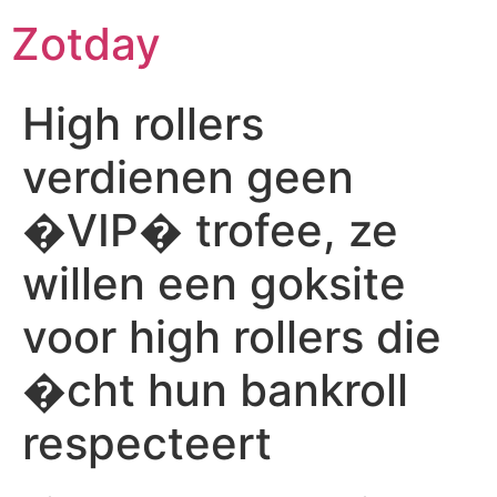
Ga
Zotday
naar
de
inhoud
High rollers
verdienen geen
�VIP� trofee, ze
willen een goksite
voor high rollers die
�cht hun bankroll
respecteert