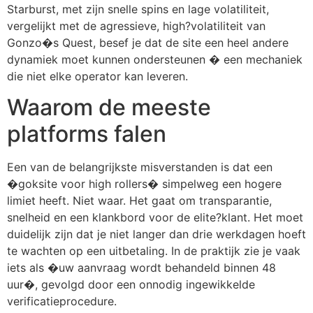
Starburst, met zijn snelle spins en lage volatiliteit,
vergelijkt met de agressieve, high?volatiliteit van
Gonzo�s Quest, besef je dat de site een heel andere
dynamiek moet kunnen ondersteunen � een mechaniek
die niet elke operator kan leveren.
Waarom de meeste
platforms falen
Een van de belangrijkste misverstanden is dat een
�goksite voor high rollers� simpelweg een hogere
limiet heeft. Niet waar. Het gaat om transparantie,
snelheid en een klankbord voor de elite?klant. Het moet
duidelijk zijn dat je niet langer dan drie werkdagen hoeft
te wachten op een uitbetaling. In de praktijk zie je vaak
iets als �uw aanvraag wordt behandeld binnen 48
uur�, gevolgd door een onnodig ingewikkelde
verificatieprocedure.