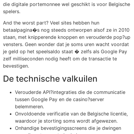
die digitale portemonnee wel geschikt is voor Belgische
spelers.
And the worst part? Veel sites hebben hun
betaalpagina�s nog steeds ontworpen alsof ze in 2010
staan, met knipperende knoppen en verouderde pop?up
vensters. Geen wonder dat je soms uren wacht voordat
je geld op het speelsaldo staat � zelfs als Google Pay
zelf milliseconden nodig heeft om de transactie te
bevestigen.
De technische valkuilen
Verouderde API?integraties die de communicatie
tussen Google Pay en de casino?server
belemmeren.
Onvoldoende verificatie van de Belgische licentie,
waardoor je storting soms wordt afgewezen.
Onhandige bevestigingsscreens die je dwingen