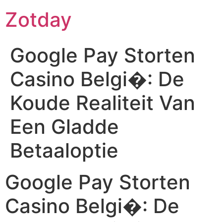
Ga
Zotday
naar
de
inhoud
Google Pay Storten
Casino Belgi�: De
Koude Realiteit Van
Een Gladde
Betaaloptie
Google Pay Storten
Casino Belgi�: De