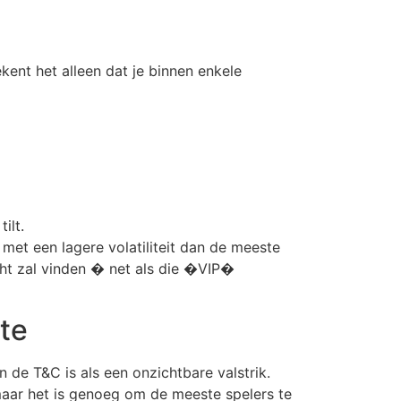
ekent het alleen dat je binnen enkele
ilt.
n met een lagere volatiliteit dan de meeste
cht zal vinden � net als die �VIP�
te
n de T&C is als een onzichtbare valstrik.
maar het is genoeg om de meeste spelers te