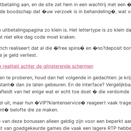
 uitbetaling aan, en de site zet hem in een wachtrij met ee
et de boodschap dat �uw verzoek is in behandeling�, wat v
uitbetalingspagina zo klein is. Het lettertype is zo klein d
at niet elke dag code moet kraken.
 zich realiseert dat al die �free spins� en �no?deposit bon
 je geld verliest.
e realiteit achter de glinsterende schermen
gen te proberen, houd dan het volgende in gedachten: je kri
stant� dan ze laten gebeuren. En de interface? Vergelijkb
 afleidt van het enige wat er echt toe doet � die verdomde 
neel uit, maar hun �VIP?klantenservice� reageert vaak tra
ant� belofte die ze maken.
van deze bonussen alleen geldig zijn voor een beperkt aant
 lijst van goedgekeurde games die vaak een lagere RTP heb