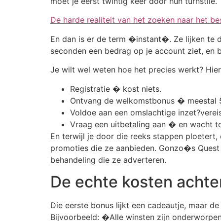
moet je eerst twintig keer door hun turnstile.
De harde realiteit van het zoeken naar het be
En dan is er de term �instant�. Ze lijken te d
seconden een bedrag op je account ziet, en b
Je wilt wel weten hoe het precies werkt? Hi
Registratie � kost niets.
Ontvang de welkomstbonus � meestal 5 
Voldoe aan een omslachtige inzet?verei
Vraag een uitbetaling aan � en wacht to
En terwijl je door die reeks stappen ploetert,
promoties die ze aanbieden. Gonzo�s Quest dr
behandeling die ze adverteren.
De echte kosten achte
Die eerste bonus lijkt een cadeautje, maar de 
Bijvoorbeeld: �Alle winsten zijn onderworpe