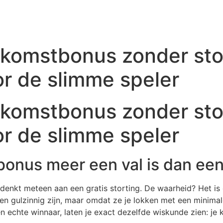
lkomstbonus zonder sto
or de slimme speler
lkomstbonus zonder sto
or de slimme speler
onus meer een val is dan ee
 denkt meteen aan een gratis storting. De waarheid? Het is
 gulzinnig zijn, maar omdat ze je lokken met een minimale 
 echte winnaar, laten je exact dezelfde wiskunde zien: je k