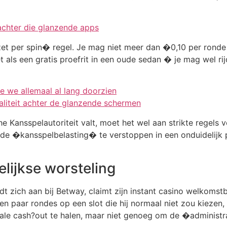
 achter die glanzende apps
t per spin� regel. Je mag niet meer dan �0,10 per ronde 
et als een gratis proefrit in een oude sedan � je mag wel rij
 we allemaal al lang doorzien
aliteit achter de glanzende schermen
e Kansspelautoriteit valt, moet het wel aan strikte regels 
 de �kansspelbelasting� te verstoppen in een onduidelijk 
elijkse worsteling
dt zich aan bij Betway, claimt zijn instant casino welkoms
 een paar rondes op een slot die hij normaal niet zou kiezen,
ale cash?out te halen, maar niet genoeg om de �administr