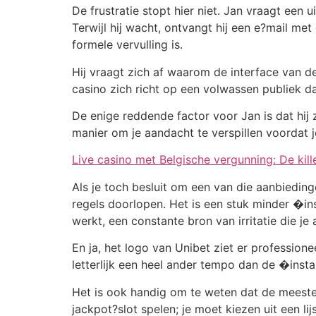
De frustratie stopt hier niet. Jan vraagt een
Terwijl hij wacht, ontvangt hij een e?mail m
formele vervulling is.
Hij vraagt zich af waarom de interface van de 
casino zich richt op een volwassen publiek d
De enige reddende factor voor Jan is dat hij
manier om je aandacht te verspillen voordat je
Live casino met Belgische vergunning: De kill
Als je toch besluit om een van die aanbiedin
regels doorlopen. Het is een stuk minder �in
werkt, een constante bron van irritatie die je
En ja, het logo van Unibet ziet er professio
letterlijk een heel ander tempo dan de �inst
Het is ook handig om te weten dat de meeste 
jackpot?slot spelen; je moet kiezen uit een