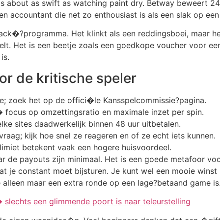
s about as swift as watching paint dry. Betway beweert 24?
 accountant die net zo enthousiast is als een slak op een
ack�?programma. Het klinkt als een reddingsboei, maar het 
elt. Het is een beetje zoals een goedkope voucher voor een 
is.
or de kritische speler
te; zoek het op de offici�le Kansspelcommissie?pagina.
focus op omzettingsratio en maximale inzet per spin.
elke sites daadwerkelijk binnen 48 uur uitbetalen.
raag; kijk hoe snel ze reageren en of ze echt iets kunnen.
 limiet betekent vaak een hogere huisvoordeel.
aar de payouts zijn minimaal. Het is een goede metafoor v
t je constant moet bijsturen. Je kunt wel een mooie winst ma
e alleen maar een extra ronde op een lage?betaand game is
slechts een glimmende poort is naar teleurstelling