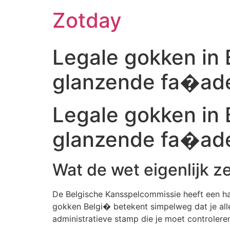
Ga
Zotday
naar
de
inhoud
Legale gokken in 
glanzende fa�ad
Legale gokken in 
glanzende fa�ad
Wat de wet eigenlijk z
De Belgische Kansspelcommissie heeft een han
gokken Belgi� betekent simpelweg dat je alle
administratieve stamp die je moet controleren