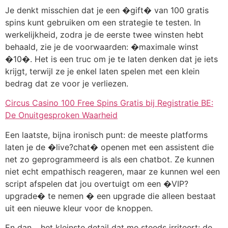
Je denkt misschien dat je een �gift� van 100 gratis
spins kunt gebruiken om een strategie te testen. In
werkelijkheid, zodra je de eerste twee winsten hebt
behaald, zie je de voorwaarden: �maximale winst
�10�. Het is een truc om je te laten denken dat je iets
krijgt, terwijl ze je enkel laten spelen met een klein
bedrag dat ze voor je verliezen.
Circus Casino 100 Free Spins Gratis bij Registratie BE:
De Onuitgesproken Waarheid
Een laatste, bijna ironisch punt: de meeste platforms
laten je de �live?chat� openen met een assistent die
net zo geprogrammeerd is als een chatbot. Ze kunnen
niet echt empathisch reageren, maar ze kunnen wel een
script afspelen dat jou overtuigt om een �VIP?
upgrade� te nemen � een upgrade die alleen bestaat
uit een nieuwe kleur voor de knoppen.
En dan… het kleinste detail dat me steeds irriteert: de