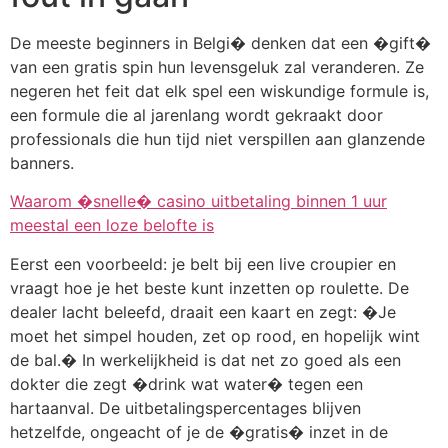
De meeste beginners in Belgi� denken dat een �gift�
van een gratis spin hun levensgeluk zal veranderen. Ze
negeren het feit dat elk spel een wiskundige formule is,
een formule die al jarenlang wordt gekraakt door
professionals die hun tijd niet verspillen aan glanzende
banners.
Waarom �snelle� casino uitbetaling binnen 1 uur
meestal een loze belofte is
Eerst een voorbeeld: je belt bij een live croupier en
vraagt hoe je het beste kunt inzetten op roulette. De
dealer lacht beleefd, draait een kaart en zegt: �Je
moet het simpel houden, zet op rood, en hopelijk wint
de bal.� In werkelijkheid is dat net zo goed als een
dokter die zegt �drink wat water� tegen een
hartaanval. De uitbetalingspercentages blijven
hetzelfde, ongeacht of je de �gratis� inzet in de