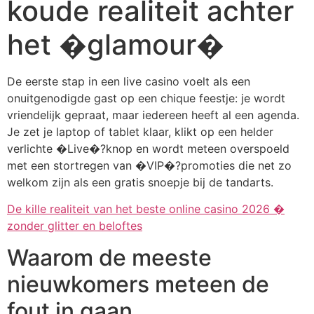
koude realiteit achter
het �glamour�
De eerste stap in een live casino voelt als een
onuitgenodigde gast op een chique feestje: je wordt
vriendelijk gepraat, maar iedereen heeft al een agenda.
Je zet je laptop of tablet klaar, klikt op een helder
verlichte �Live�?knop en wordt meteen overspoeld
met een stortregen van �VIP�?promoties die net zo
welkom zijn als een gratis snoepje bij de tandarts.
De kille realiteit van het beste online casino 2026 �
zonder glitter en beloftes
Waarom de meeste
nieuwkomers meteen de
fout in gaan