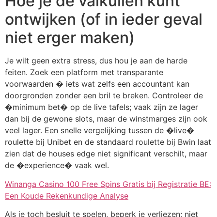
Hoe je de valkuilen kunt
ontwijken (of in ieder geval
niet erger maken)
Je wilt geen extra stress, dus hou je aan de harde
feiten. Zoek een platform met transparante
voorwaarden � iets wat zelfs een accountant kan
doorgronden zonder een bril te breken. Controleer de
�minimum bet� op de live tafels; vaak zijn ze lager
dan bij de gewone slots, maar de winstmarges zijn ook
veel lager. Een snelle vergelijking tussen de �live�
roulette bij Unibet en de standaard roulette bij Bwin laat
zien dat de houses edge niet significant verschilt, maar
de �experience� vaak wel.
Winanga Casino 100 Free Spins Gratis bij Registratie BE:
Een Koude Rekenkundige Analyse
Als je toch besluit te spelen, beperk je verliezen; niet