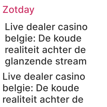
Ga
Zotday
naar
de
inhoud
Live dealer casino
belgie: De koude
realiteit achter de
glanzende stream
Live dealer casino
belgie: De koude
realiteit achter de