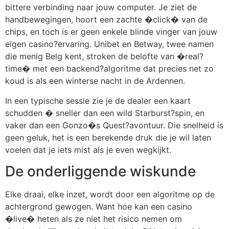
bittere verbinding naar jouw computer. Je ziet de
handbewegingen, hoort een zachte �click� van de
chips, en toch is er geen enkele blinde vinger van jouw
eigen casino?ervaring. Unibet en Betway, twee namen
die menig Belg kent, stroken de belofte van �real?
time� met een backend?algoritme dat precies net zo
koud is als een winterse nacht in de Ardennen.
In een typische sessie zie je de dealer een kaart
schudden � sneller dan een wild Starburst?spin, en
vaker dan een Gonzo�s Quest?avontuur. Die snelheid is
geen geluk, het is een berekende druk die je wil laten
voelen dat je iets mist als je even wegkijkt.
De onderliggende wiskunde
Elke draai, elke inzet, wordt door een algoritme op de
achtergrond gewogen. Want hoe kan een casino
�live� heten als ze niet het risico nemen om