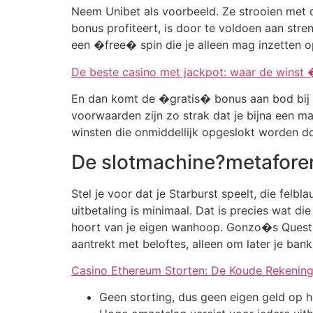
Neem Unibet als voorbeeld. Ze strooien met d
bonus profiteert, is door te voldoen aan stre
een �free� spin die je alleen mag inzetten op
De beste casino met jackpot: waar de winst 
En dan komt de �gratis� bonus aan bod bij 
voorwaarden zijn zo strak dat je bijna een mas
winsten die onmiddellijk opgeslokt worden d
De slotmachine?metaforen
Stel je voor dat je Starburst speelt, die felb
uitbetaling is minimaal. Dat is precies wat di
hoort van je eigen wanhoop. Gonzo�s Quest he
aantrekt met beloftes, alleen om later je bank
Casino Ethereum Storten: De Koude Rekenin
Geen storting, dus geen eigen geld op h