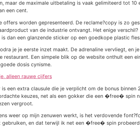
 maar de maximale uitbetaling is vaak gelimiteerd tot 10 e
van een cent.
 offers worden gepresenteerd. De reclame?copy is zo gesti
tandaardproduct van de industrie ontvangt. Het enige verschi
d is dan een glanzende sticker op een goedkope plastic fles
dra je je eerste inzet maakt. De adrenaline vervliegt, en je
restaurant. Een simpele blik op de website onthult een einde
 goede dosis cynisme.
, alleen rauwe cijfers
r is een extra clausule die je verplicht om de bonus binnen 
ordachte keuzes, net als een gokker die een �free� spin n
liezen vergroot.
elkens weer op mijn zenuwen werkt, is het verdovende font
t gebruiken, en dat terwijl ik net een �free� spin probeerd