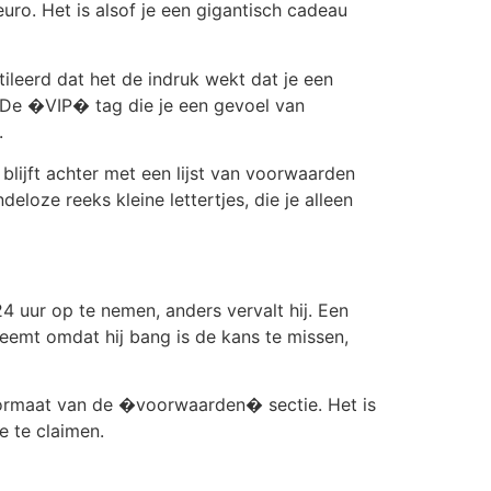
uro. Het is alsof je een gigantisch cadeau
leerd dat het de indruk wekt dat je een
l? De �VIP� tag die je een gevoel van
.
 blijft achter met een lijst van voorwaarden
loze reeks kleine lettertjes, die je alleen
24 uur op te nemen, anders vervalt hij. Een
eemt omdat hij bang is de kans te missen,
?formaat van de �voorwaarden� sectie. Het is
e te claimen.