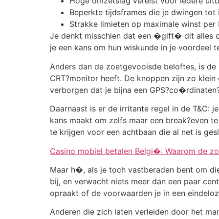
Hoge omzetslag vereist voor iedere uitb
Beperkte tijdsframes die je dwingen tot 
Strakke limieten op maximale winst per
Je denkt misschien dat een �gift� dit alles c
je een kans om hun wiskunde in je voordeel t
Anders dan de zoetgevooisde beloftes, is de 
CRT?monitor heeft. De knoppen zijn zo klein 
verborgen dat je bijna een GPS?co�rdinaten?
Daarnaast is er de irritante regel in de T&C
kans maakt om zelfs maar een break?even te b
te krijgen voor een achtbaan die al net is ges
Casino mobiel betalen Belgi�: Waarom de zog
Maar h�, als je toch vastberaden bent om die 
bij, en verwacht niets meer dan een paar cent
opraakt of de voorwaarden je in een eindeloz
Anderen die zich laten verleiden door het ma