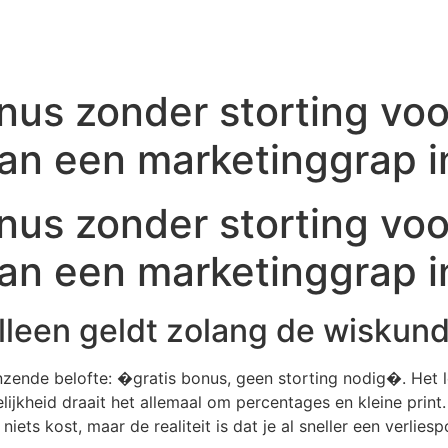
nus zonder storting voo
 dan een marketinggrap
nus zonder storting voo
 dan een marketinggrap
een geldt zolang de wiskunde
nzende belofte: �gratis bonus, geen storting nodig�. Het 
elijkheid draait het allemaal om percentages en kleine prin
 niets kost, maar de realiteit is dat je al sneller een verl