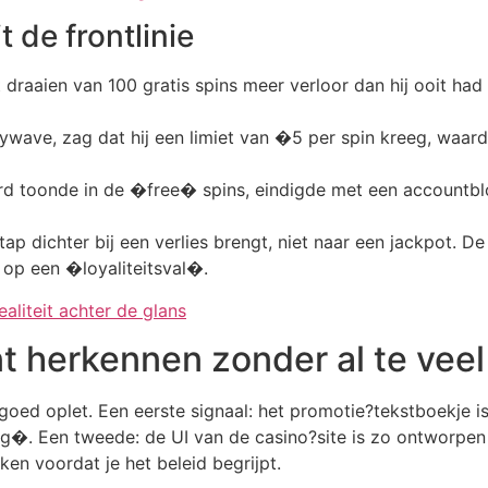
 de frontlinie
t draaien van 100 gratis spins meer verloor dan hij ooit ha
ywave, zag dat hij een limiet van �5 per spin kreeg, waar
erd toonde in de �free� spins, eindigde met een accountb
stap dichter bij een verlies brengt, niet naar een jackpot. 
 op een �loyaliteitsval�.
aliteit achter de glans
nt herkennen zonder al te vee
 goed oplet. Een eerste signaal: het promotie?tekstboekje 
 Een tweede: de UI van de casino?site is zo ontworpen da
ken voordat je het beleid begrijpt.