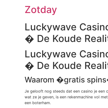
Ga
Zotday
naar
de
inhoud
Luckywave Casino
� De Koude Realit
Luckywave Casino
� De Koude Realit
Waarom �gratis spins� 
Je gelooft nog steeds dat een casino je een 
wat ze je geven, is een rekenmachine vol m
een boterham.