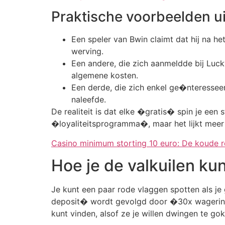
Praktische voorbeelden uit
Een speler van Bwin claimt dat hij na he
werving.
Een andere, die zich aanmeldde bij Luck
algemene kosten.
Een derde, die zich enkel ge�nteresse
naleefde.
De realiteit is dat elke �gratis� spin je een 
�loyaliteitsprogramma�, maar het lijkt meer
Casino minimum storting 10 euro: De koude re
Hoe je de valkuilen ku
Je kunt een paar rode vlaggen spotten als je
deposit� wordt gevolgd door �30x wagering�.
kunt vinden, alsof ze je willen dwingen te gok