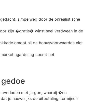
d gedacht, simpelweg door de onrealistische
door zijn �gratis� winst snel verdween in de
lokkade omdat hij de bonusvoorwaarden niet
De marketingafdeling noemt het
l gedoe
is overladen met jargon, waarbij �no
t je nauwelijks de uitbetalingstermijnen