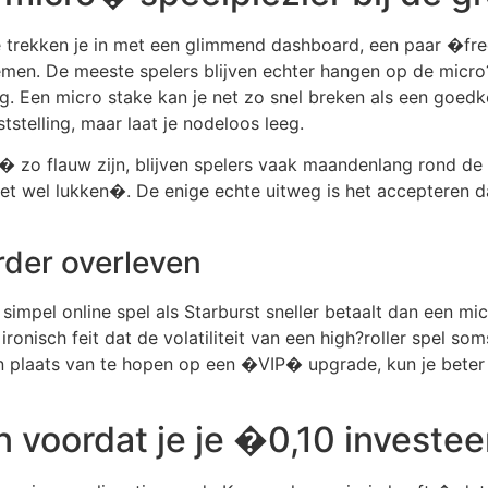
e trekken je in met een glimmend dashboard, een paar �fre
men. De meeste spelers blijven echter hangen op de micro
ng. Een micro stake kan je net zo snel breken als een goedk
stelling, maar laat je nodeloos leeg.
 zo flauw zijn, blijven spelers vaak maandenlang rond de 
t wel lukken�. De enige echte uitweg is het accepteren da
rder overleven
n simpel online spel als Starburst sneller betaalt dan een 
ironisch feit dat de volatiliteit van een high?roller spel s
 plaats van te hopen op een �VIP� upgrade, kun je beter j
 voordat je je �0,10 investee