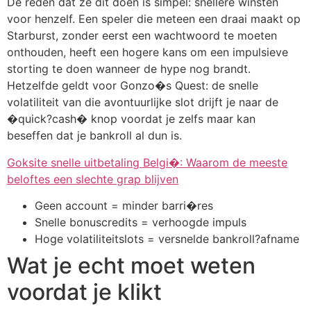
De reden dat ze dit doen is simpel: snellere winsten
voor henzelf. Een speler die meteen een draai maakt op
Starburst, zonder eerst een wachtwoord te moeten
onthouden, heeft een hogere kans om een impulsieve
storting te doen wanneer de hype nog brandt.
Hetzelfde geldt voor Gonzo�s Quest: de snelle
volatiliteit van die avontuurlijke slot drijft je naar de
�quick?cash� knop voordat je zelfs maar kan
beseffen dat je bankroll al dun is.
Goksite snelle uitbetaling Belgi�: Waarom de meeste
beloftes een slechte grap blijven
Geen account = minder barri�res
Snelle bonuscredits = verhoogde impuls
Hoge volatiliteitslots = versnelde bankroll?afname
Wat je echt moet weten
voordat je klikt