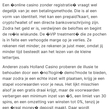
Een �online casino zonder registratie� vraagt wel
degelijk van je: een betalingsmethode. Die is al een
vorm van identiteit. Het kan een prepaid?kaart, een
crypto?wallet of een directe bankoverschrijving zijn.
Zodra het geld er is, verdwijnen de beloftes en begint
de re�le wiskunde. De �VIP treatment� die ze pochen
is in feite een verhoogde marge op je verlies. Ze
rekenen niet minder; ze rekenen je juist meer, omdat jij
minder tijd besteedt aan het lezen van de kleine
lettertjes.
Anderen zoals Holland Casino proberen de illusie te
behouden door een �no?login� demo?mode te bieden,
maar zodra je een echte inzet wilt plaatsen, krijg je een
stapel voorwaarden voor je neus. Het lijkt misschien
alsof je een gratis draai krijgt, maar de voorwaarden
verbergen een minimum inzet van �5, een limiet van 30
spins, en een omzetting van winsten tot 0%, tenzij je
een �real money� deposit maakt. Daar wordt