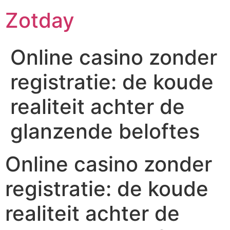
Ga
Zotday
naar
de
inhoud
Online casino zonder
registratie: de koude
realiteit achter de
glanzende beloftes
Online casino zonder
registratie: de koude
realiteit achter de