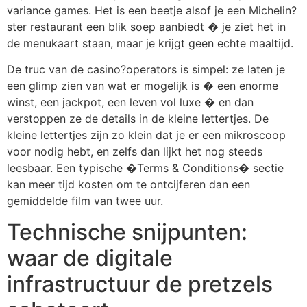
variance games. Het is een beetje alsof je een Michelin?
ster restaurant een blik soep aanbiedt � je ziet het in
de menukaart staan, maar je krijgt geen echte maaltijd.
De truc van de casino?operators is simpel: ze laten je
een glimp zien van wat er mogelijk is � een enorme
winst, een jackpot, een leven vol luxe � en dan
verstoppen ze de details in de kleine lettertjes. De
kleine lettertjes zijn zo klein dat je er een mikroscoop
voor nodig hebt, en zelfs dan lijkt het nog steeds
leesbaar. Een typische �Terms & Conditions� sectie
kan meer tijd kosten om te ontcijferen dan een
gemiddelde film van twee uur.
Technische snijpunten:
waar de digitale
infrastructuur de pretzels