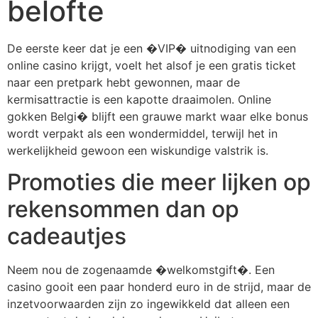
belofte
De eerste keer dat je een �VIP� uitnodiging van een
online casino krijgt, voelt het alsof je een gratis ticket
naar een pretpark hebt gewonnen, maar de
kermisattractie is een kapotte draaimolen. Online
gokken Belgi� blijft een grauwe markt waar elke bonus
wordt verpakt als een wondermiddel, terwijl het in
werkelijkheid gewoon een wiskundige valstrik is.
Promoties die meer lijken op
rekensommen dan op
cadeautjes
Neem nou de zogenaamde �welkomstgift�. Een
casino gooit een paar honderd euro in de strijd, maar de
inzetvoorwaarden zijn zo ingewikkeld dat alleen een